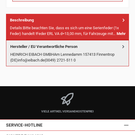
Beschreibung
Details:Bitte beachten Sie, dass es sich um eine Serienfeder (1x
Feder) handelt !Feder ERL VA d=13,00 mm, für Fahrzeuge mit…
Mehr
Hersteller / EU Verantwortliche Person
HEINRICH EIBACH GMBHAm Lennedamm 157413 Finnentrop
(DE)info@eibach.de(0049) 2721-511 0
VIELE ARTIKEL VERSANDKOSTENFREI
SERVICE-HOTLINE