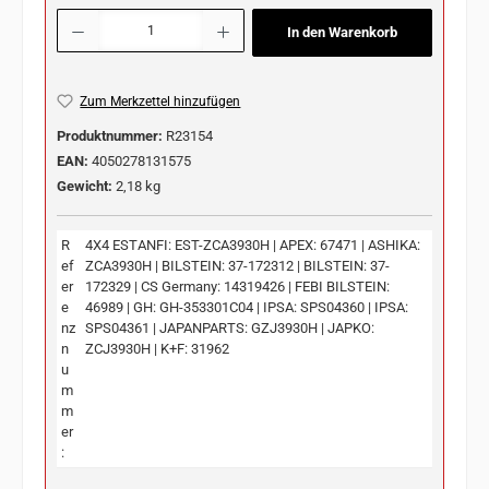
Produkt Anzahl: Gib den gewünschten Wert ein oder benutze die Schaltflächen u
In den Warenkorb
Zum Merkzettel hinzufügen
Produktnummer:
R23154
EAN:
4050278131575
Gewicht:
2,18 kg
R
4X4 ESTANFI: EST-ZCA3930H | APEX: 67471 | ASHIKA:
ef
ZCA3930H | BILSTEIN: 37-172312 | BILSTEIN: 37-
er
172329 | CS Germany: 14319426 | FEBI BILSTEIN:
e
46989 | GH: GH-353301C04 | IPSA: SPS04360 | IPSA:
nz
SPS04361 | JAPANPARTS: GZJ3930H | JAPKO:
n
ZCJ3930H | K+F: 31962
u
m
m
er
: