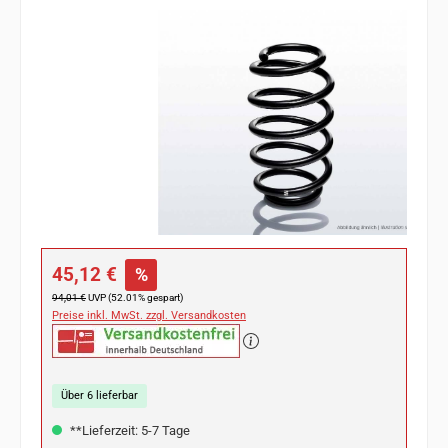
Bildergalerie überspringen
Verkaufspreis:
45,12 €
%
Regulärer Preis:
94,01 €
UVP (52.01% gespart)
Preise inkl. MwSt. zzgl. Versandkosten
Über 6 lieferbar
**Lieferzeit: 5-7 Tage