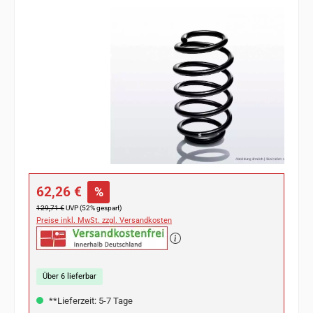
Bildergalerie überspringen
Verkaufspreis:
62,26 €
%
Regulärer Preis:
129,71 €
UVP (52% gespart)
Preise inkl. MwSt. zzgl. Versandkosten
Über 6 lieferbar
**Lieferzeit: 5-7 Tage