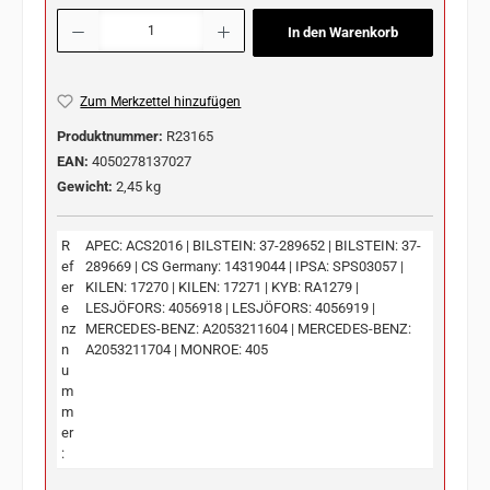
Produkt Anzahl: Gib den gewünschten Wert ein oder benutze die Schaltflächen u
In den Warenkorb
Zum Merkzettel hinzufügen
Produktnummer:
R23165
EAN:
4050278137027
Gewicht:
2,45 kg
R
APEC: ACS2016 | BILSTEIN: 37-289652 | BILSTEIN: 37-
ef
289669 | CS Germany: 14319044 | IPSA: SPS03057 |
er
KILEN: 17270 | KILEN: 17271 | KYB: RA1279 |
e
LESJÖFORS: 4056918 | LESJÖFORS: 4056919 |
nz
MERCEDES-BENZ: A2053211604 | MERCEDES-BENZ:
n
A2053211704 | MONROE: 405
u
m
m
er
: