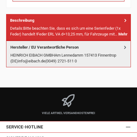
Beschreibung
Details:Bitte beachten Sie, dass es sich um eine Serienfeder (1x
Feder) handelt !Feder ERL VA d=13,25 mm, für Fahrzeuge mit…
Mehr
Hersteller / EU Verantwortliche Person
HEINRICH EIBACH GMBHAm Lennedamm 157413 Finnentrop
(DE)info@eibach.de(0049) 2721-511 0
VIELE ARTIKEL VERSANDKOSTENFREI
SERVICE-HOTLINE