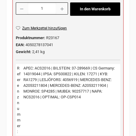
Produkt Anzahl: Gib den gewünschten Wert ein oder benutze die Schaltflächen u
In den Warenkorb
Zum Merkzettel hinzufügen
Produktnummer:
R23167
EAN:
4050278137041
Gewicht:
2,41 kg
R
APEC: ACS2016 | BILSTEIN: 37-289669 | CS Germany:
ef
14319044 | IPSA: SPS00822 | KILEN: 17271 | KYB:
er
RA1279 | LESJÖFORS: 4056919 | MERCEDES-BENZ:
e
A2053211804 | MERCEDES-BENZ: A2053211904 |
n
MONROE: SP4285 | MUBEA: 90257717 | NAPA:
z
NCS2016 | OPTIMAL: OP-CSP014
n
u
m
m
er
: