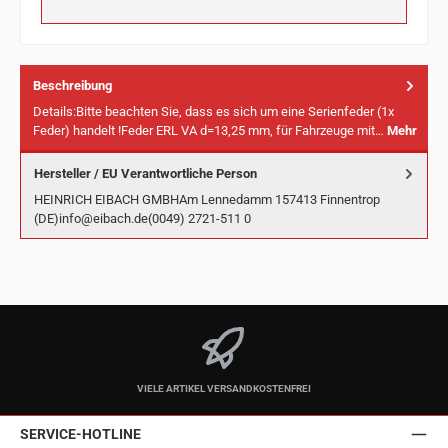
Beschreibung
Details:Bitte beachten Sie, dass es sich um eine Serienfeder (1x
Feder) handelt !Feder ERL VA d=13,25 mm, für Fahrzeuge mit…
Mehr
Hersteller / EU Verantwortliche Person
HEINRICH EIBACH GMBHAm Lennedamm 157413 Finnentrop
(DE)info@eibach.de(0049) 2721-511 0
VIELE ARTIKEL VERSANDKOSTENFREI
SERVICE-HOTLINE