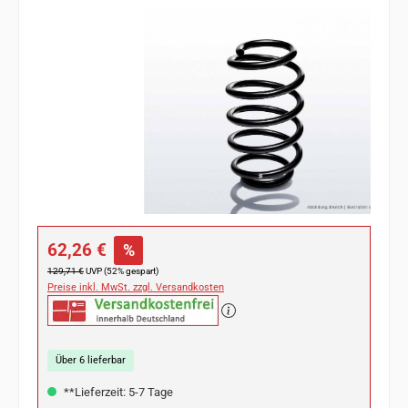
Bildergalerie überspringen
Verkaufspreis:
62,26 €
%
Regulärer Preis:
129,71 €
UVP (52% gespart)
Preise inkl. MwSt. zzgl. Versandkosten
Über 6 lieferbar
**Lieferzeit: 5-7 Tage