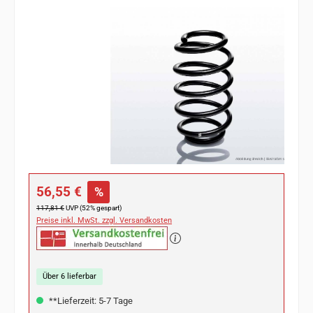
Bildergalerie überspringen
Verkaufspreis:
56,55 €
%
Regulärer Preis:
117,81 €
UVP (52% gespart)
Preise inkl. MwSt. zzgl. Versandkosten
Über 6 lieferbar
**Lieferzeit: 5-7 Tage