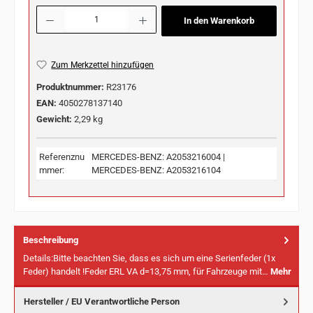
Produkt Anzahl: Gib den gewünschten Wert ein oder benutze die Schaltflächen u
In den Warenkorb
Zum Merkzettel hinzufügen
Produktnummer:
R23176
EAN:
4050278137140
Gewicht:
2,29 kg
Referenznu
MERCEDES-BENZ: A2053216004 |
mmer:
MERCEDES-BENZ: A2053216104
Beschreibung
Details:Bitte beachten Sie, dass es sich um eine Serienfeder (1x
Feder) handelt !Feder ERL VA d=13,75 mm, für Fahrzeuge mit…
Mehr
Hersteller / EU Verantwortliche Person