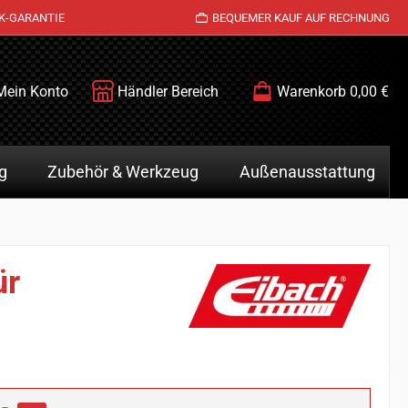
K-GARANTIE
BEQUEMER KAUF AUF RECHNUNG
Mein Konto
Händler Bereich
Warenkorb
0,00 €
g
Zubehör & Werkzeug
Außenausstattung
ür
is: