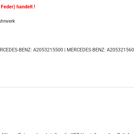
 Feder) handelt !
ahrwerk
)
ERCEDES-BENZ: A2053215500 | MERCEDES-BENZ: A20532156