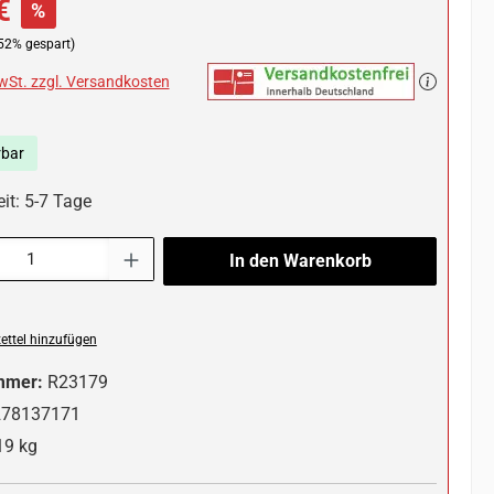
€
%
52% gespart)
MwSt. zzgl. Versandkosten
rbar
it: 5-7 Tage
l: Gib den gewünschten Wert ein oder benutze die Schaltflächen um die 
In den Warenkorb
ttel hinzufügen
mmer:
R23179
278137171
19 kg