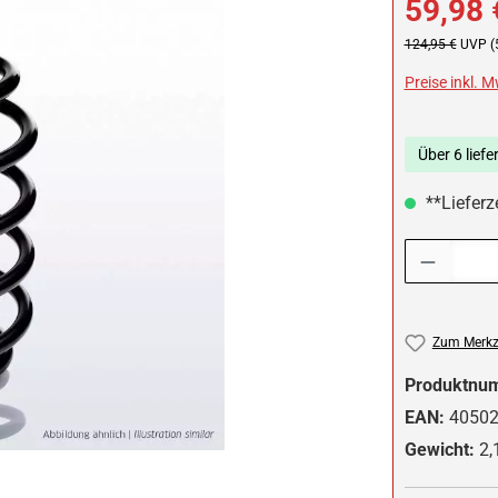
59,98 
Regulärer Preis:
124,95 €
UVP (
Preise inkl. 
Über 6 liefe
**Lieferze
Produkt Anzah
Zum Merkze
Produktnu
EAN:
4050
Gewicht:
2,