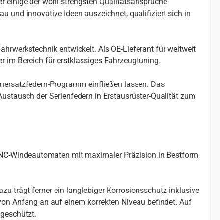
er einige der wohl strengsten Qualitätsansprüche
u und innovative Ideen auszeichnet, qualifiziert sich in
ahrwerkstechnik entwickelt. Als OE-Lieferant für weltweit
r im Bereich für erstklassiges Fahrzeugtuning.
enersatzfedern-Programm einfließen lassen. Das
stausch der Serienfedern in Erstausrüster-Qualität zum
 CNC-Windeautomaten mit maximaler Präzision in Bestform
u trägt ferner ein langlebiger Korrosionsschutz inklusive
 von Anfang an auf einem korrekten Niveau befindet. Auf
geschützt.