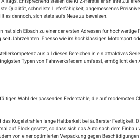
ltags. Entsprechend stellen die KFZ-Hersteller an ihre Zuliefer
te Qualität, schnellste Lieferfähigkeit, angemessenes Preisnivea
ilt es dennoch, sich stets aufs Neue zu beweisen.
 hat sich Eibach zu einer der ersten Adressen für hochwertige F
ng seit Jahrzehnten. Ebenso wie im hochklassigen Motorsport ode
llerkompetenz aus all diesen Bereichen in ein attraktives Seri
ngigsten Typen von Fahrwerksfedern umfasst, ermöglicht den Au
rgfältigen Wahl der passenden Federstähle, die auf modernsten
s Kugelstrahlen lange Haltbarkeit bei äußerster Festigkeit. Daz
inmal auf Block gesetzt, so dass sich das Auto nach dem Einbau
udem von einer optimierten Verpackung gegen Beschädigungen 