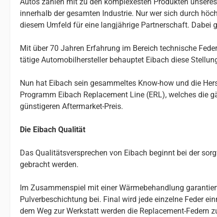
Autos zählen mit zu den komplexesten Produkten unseres Al
innerhalb der gesamten Industrie. Nur wer sich durch höchs
diesem Umfeld für eine langjährige Partnerschaft. Dabei g
Mit über 70 Jahren Erfahrung im Bereich technische Federn
tätige Automobilhersteller behauptet Eibach diese Stellu
Nun hat Eibach sein gesammeltes Know-how und die Herste
Programm Eibach Replacement Line (ERL), welches die gä
günstigeren Aftermarket-Preis.
Die Eibach Qualität
Das Qualitätsversprechen von Eibach beginnt bei der so
gebracht werden.
Im Zusammenspiel mit einer Wärmebehandlung garantiert da
Pulverbeschichtung bei. Final wird jede einzelne Feder e
dem Weg zur Werkstatt werden die Replacement-Federn z