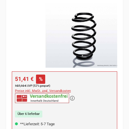
Bildergalerie überspringen
Verkaufspreis:
51,41 €
%
Regulärer Preis:
107,10 €
UVP (52% gespart)
Preise inkl. MwSt. zzgl. Versandkosten
Über 6 lieferbar
**Lieferzeit: 5-7 Tage