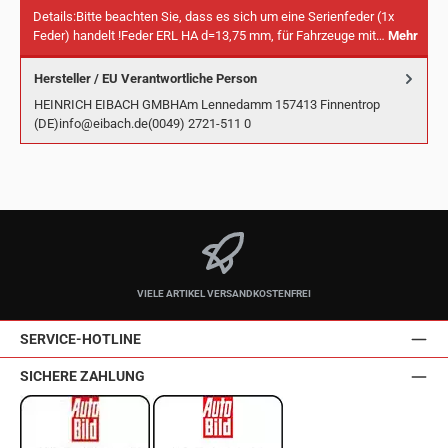
Details:Bitte beachten Sie, dass es sich um eine Serienfeder (1x
Feder) handelt !Feder ERL HA d=13,75 mm, für Fahrzeuge mit…
Mehr
Hersteller / EU Verantwortliche Person
HEINRICH EIBACH GMBHAm Lennedamm 157413 Finnentrop
(DE)info@eibach.de(0049) 2721-511 0
VIELE ARTIKEL VERSANDKOSTENFREI
SERVICE-HOTLINE
SICHERE ZAHLUNG