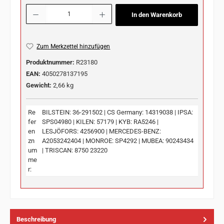
Produkt Anzahl: Gib den gewünschten Wert ein oder benutze die Schaltflächen u
In den Warenkorb
Zum Merkzettel hinzufügen
Produktnummer:
R23180
EAN:
4050278137195
Gewicht:
2,66 kg
Re
BILSTEIN: 36-291502 | CS Germany: 14319038 | IPSA:
fer
SPS04980 | KILEN: 57179 | KYB: RA5246 |
en
LESJÖFORS: 4256900 | MERCEDES-BENZ:
zn
A2053242404 | MONROE: SP4292 | MUBEA: 90243434
um
| TRISCAN: 8750 23220
me
r:
Beschreibung