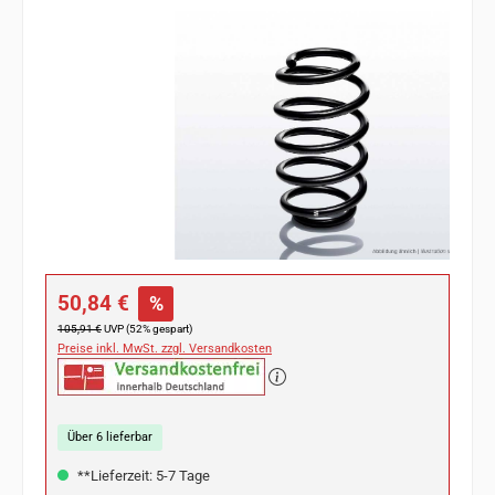
Bildergalerie überspringen
Verkaufspreis:
50,84 €
%
Regulärer Preis:
105,91 €
UVP (52% gespart)
Preise inkl. MwSt. zzgl. Versandkosten
Über 6 lieferbar
**Lieferzeit: 5-7 Tage