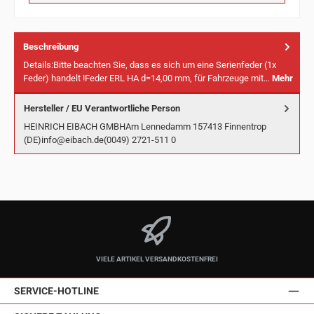
Beschreibung
Details:Bitte beachten Sie, dass es sich um eine Serienfeder (1x
Feder) handelt !Feder ERL HA d=14,00 mm, für Fahrzeuge mit…
Mehr
Hersteller / EU Verantwortliche Person
HEINRICH EIBACH GMBHAm Lennedamm 157413 Finnentrop
(DE)info@eibach.de(0049) 2721-511 0
VIELE ARTIKEL VERSANDKOSTENFREI
SERVICE-HOTLINE