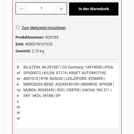
Produkt Anzahl: Gib den gewünschten Wert ein oder benutze die Schaltflächen u
In den Warenkorb
Zum Merkzettel hinzufügen
Produktnummer:
R23183
EAN:
4050278137225
Gewicht:
2,73 kg
R
BILSTEIN: 36-291557 | CS Germany: 14319033 | IPSA:
ef
SPS00072 | KILEN: 57174 | KRAFT AUTOMOTIVE:
er
4031013 | KYB: RA5242 | LESJÖFORS: 4256895 |
e
MERCEDES-BENZ: A2053240104 | MONROE: SP4288 |
nz
MUBEA: 90243432 | ROC: CS8703 | SACHS: 992 211 |
n
SKF: VKDL 39188 | SP
u
m
m
er
: