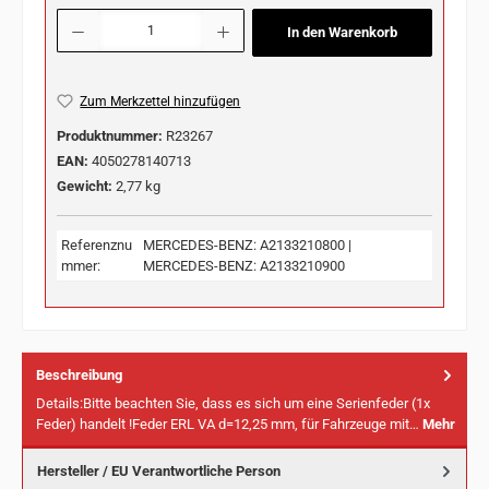
Produkt Anzahl: Gib den gewünschten Wert ein oder benutze die Schaltflächen u
In den Warenkorb
Zum Merkzettel hinzufügen
Produktnummer:
R23267
EAN:
4050278140713
Gewicht:
2,77 kg
Referenznu
MERCEDES-BENZ: A2133210800 |
mmer:
MERCEDES-BENZ: A2133210900
Beschreibung
Details:Bitte beachten Sie, dass es sich um eine Serienfeder (1x
Feder) handelt !Feder ERL VA d=12,25 mm, für Fahrzeuge mit…
Mehr
Hersteller / EU Verantwortliche Person