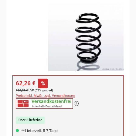
Bildergalerie überspringen
Verkaufspreis:
62,26 €
%
Regulärer Preis:
129,71 €
UVP (52% gespart)
Preise inkl. MwSt. zzgl. Versandkosten
Über 6 lieferbar
**Lieferzeit: 5-7 Tage