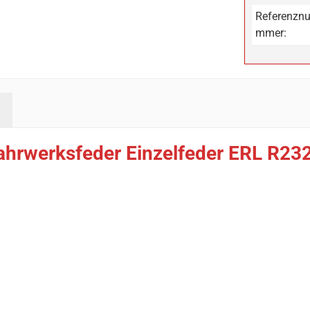
Referenzn
mmer:
ahrwerksfeder Einzelfeder ERL R23