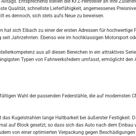
ltags. Entsprechend stellen die KFZ-Hersteller an ihre Zuliefer
te Qualität, schnellste Lieferfähigkeit, angemessenes Preisnivea
ilt es dennoch, sich stets aufs Neue zu beweisen.
 hat sich Eibach zu einer der ersten Adressen für hochwertige F
ng seit Jahrzehnten. Ebenso wie im hochklassigen Motorsport ode
llerkompetenz aus all diesen Bereichen in ein attraktives Seri
ngigsten Typen von Fahrwerksfedern umfasst, ermöglicht den Au
rgfältigen Wahl der passenden Federstähle, die auf modernsten
s Kugelstrahlen lange Haltbarkeit bei äußerster Festigkeit. Daz
inmal auf Block gesetzt, so dass sich das Auto nach dem Einbau
udem von einer optimierten Verpackung gegen Beschädigungen 