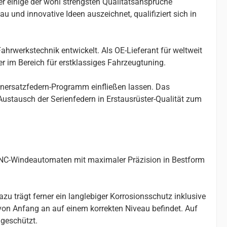
er einige der wohl strengsten Qualitätsansprüche
u und innovative Ideen auszeichnet, qualifiziert sich in
ahrwerkstechnik entwickelt. Als OE-Lieferant für weltweit
r im Bereich für erstklassiges Fahrzeugtuning.
enersatzfedern-Programm einfließen lassen. Das
stausch der Serienfedern in Erstausrüster-Qualität zum
 CNC-Windeautomaten mit maximaler Präzision in Bestform
u trägt ferner ein langlebiger Korrosionsschutz inklusive
 von Anfang an auf einem korrekten Niveau befindet. Auf
geschützt.