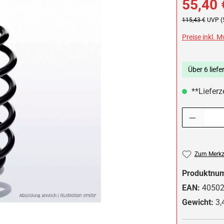
55,40 
Regulärer Preis:
115,43 €
UVP (
Preise inkl. 
Über 6 liefe
**Lieferze
Produkt Anzah
Zum Merkze
Produktnu
EAN:
4050
Gewicht:
3,