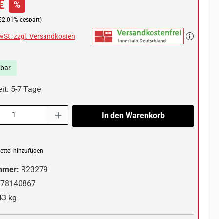
€
%
52.01% gespart)
MwSt. zzgl. Versandkosten
rbar
it: 5-7 Tage
l: Gib den gewünschten Wert ein oder benutze die Schaltflächen um die 
In den Warenkorb
ttel hinzufügen
mmer:
R23279
278140867
43 kg