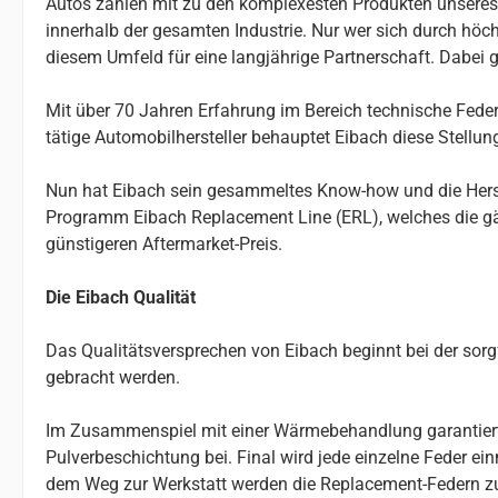
Autos zählen mit zu den komplexesten Produkten unseres Al
innerhalb der gesamten Industrie. Nur wer sich durch höchs
diesem Umfeld für eine langjährige Partnerschaft. Dabei g
Mit über 70 Jahren Erfahrung im Bereich technische Federn
tätige Automobilhersteller behauptet Eibach diese Stellu
Nun hat Eibach sein gesammeltes Know-how und die Herste
Programm Eibach Replacement Line (ERL), welches die gä
günstigeren Aftermarket-Preis.
Die Eibach Qualität
Das Qualitätsversprechen von Eibach beginnt bei der so
gebracht werden.
Im Zusammenspiel mit einer Wärmebehandlung garantiert da
Pulverbeschichtung bei. Final wird jede einzelne Feder e
dem Weg zur Werkstatt werden die Replacement-Federn z