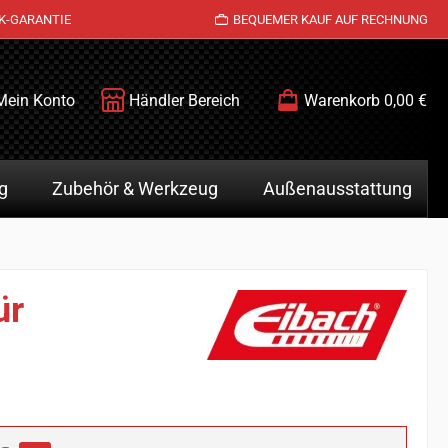
K-GARANTIE
BEQUEMER KAUF AUF RECHNUNG
Mein Konto
Händler Bereich
Warenkorb
0,00 €
g
Zubehör & Werkzeug
Außenausstattung
ür
is: