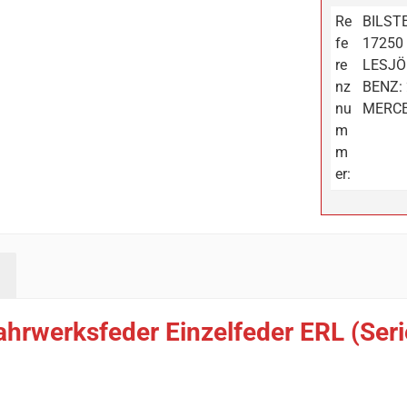
Re
BILSTE
fe
17250 
re
LESJÖ
nz
BENZ: 
nu
MERCE
m
m
er:
ahrwerksfeder Einzelfeder ERL (Ser