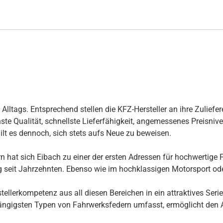
ltags. Entsprechend stellen die KFZ-Hersteller an ihre Zuliefer
te Qualität, schnellste Lieferfähigkeit, angemessenes Preisnivea
ilt es dennoch, sich stets aufs Neue zu beweisen.
 hat sich Eibach zu einer der ersten Adressen für hochwertige F
ng seit Jahrzehnten. Ebenso wie im hochklassigen Motorsport ode
llerkompetenz aus all diesen Bereichen in ein attraktives Seri
ngigsten Typen von Fahrwerksfedern umfasst, ermöglicht den Au