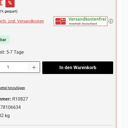
€
%
2% gespart)
MwSt. zzgl. Versandkosten
rbar
it: 5-7 Tage
l: Gib den gewünschten Wert ein oder benutze die Schaltflächen um die 
In den Warenkorb
ttel hinzufügen
mmer:
R10827
278106634
02 kg