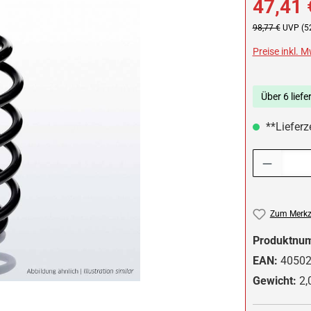
47,41 
Regulärer Preis:
98,77 €
UVP (5
Preise inkl. 
Über 6 liefe
**Lieferze
Produkt Anzah
Zum Merkze
Produktnu
EAN:
4050
Gewicht:
2,