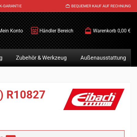
K-GARANTIE
BEQUEMER KAUF AUF RECHNUNG
Mein Konto
Händler Bereich
Warenkorb
0,00 €
g
Zubehör & Werkzeug
Außenausstattung
z) R10827
is: