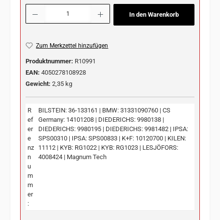
Produkt Anzahl: Gib den gewünschten Wert ein oder benutze die Schaltflächen u
In den Warenkorb
Zum Merkzettel hinzufügen
Produktnummer:
R10991
EAN:
4050278108928
Gewicht:
2,35 kg
R
BILSTEIN: 36-133161 | BMW: 31331090760 | CS
ef
Germany: 14101208 | DIEDERICHS: 9980138 |
er
DIEDERICHS: 9980195 | DIEDERICHS: 9981482 | IPSA:
e
SPS00310 | IPSA: SPS00833 | K+F: 10120700 | KILEN:
nz
11112 | KYB: RG1022 | KYB: RG1023 | LESJÖFORS:
n
4008424 | Magnum Tech
u
m
m
er
: