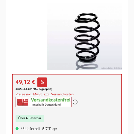
Bildergalerie überspringen
Verkaufspreis:
49,12 €
%
Regulärer Preis:
102,34 €
UVP (52% gespart)
Preise inkl. MwSt. zzgl. Versandkosten
Über 6 lieferbar
**Lieferzeit: 5-7 Tage