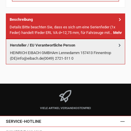
Beschreibung
Details:Bitte beachten Sie, dass es sich um eine Serienfeder (1x
Feder) handelt !Feder ERL VA d=12,75 mm, für Fahrzeuge mit…
Mehr
Hersteller / EU Verantwortliche Person
HEINRICH EIBACH GMBHAm Lennedamm 157413 Finnentrop
(DE)info@eibach.de(0049) 2721-511 0
VIELE ARTIKEL VERSANDKOSTENFREI
SERVICE-HOTLINE