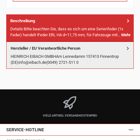
Beschreibung
Details:Bitte beachten Sie, dass es sich um eine Serienfeder (1x
Feder) handelt !Feder ERL HA d=11,75 mm, für Fahrzeuge mit…
Mehr
Hersteller / EU Verantwortliche Person
HEINRICH EIBACH GMBHAm Lennedamm 157413 Finnentrop
(DE)info@eibach.de(0049) 2721-511 0
VIELE ARTIKEL VERSANDKOSTENFREI
SERVICE-HOTLINE