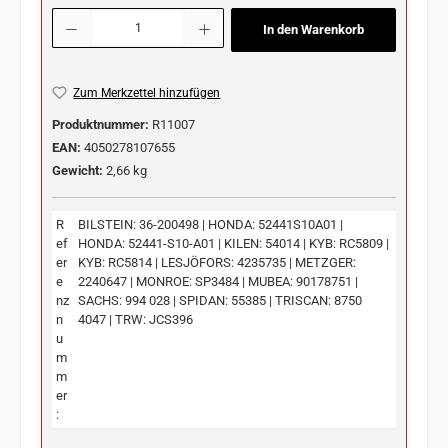
Produkt Anzahl: Gib den gewünschten Wert ein oder benutze die Schaltflächen u
In den Warenkorb
Zum Merkzettel hinzufügen
Produktnummer:
R11007
EAN:
4050278107655
Gewicht:
2,66 kg
R
BILSTEIN: 36-200498 | HONDA: 52441S10A01 |
ef
HONDA: 52441-S10-A01 | KILEN: 54014 | KYB: RC5809 |
er
KYB: RC5814 | LESJÖFORS: 4235735 | METZGER:
e
2240647 | MONROE: SP3484 | MUBEA: 90178751 |
nz
SACHS: 994 028 | SPIDAN: 55385 | TRISCAN: 8750
n
4047 | TRW: JCS396
u
m
m
er
: