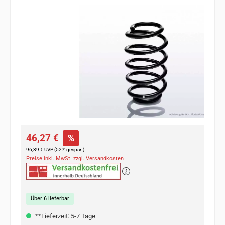
Bildergalerie überspringen
Verkaufspreis:
46,27 €
%
Regulärer Preis:
96,39 €
UVP (52% gespart)
Preise inkl. MwSt. zzgl. Versandkosten
Über 6 lieferbar
**Lieferzeit: 5-7 Tage