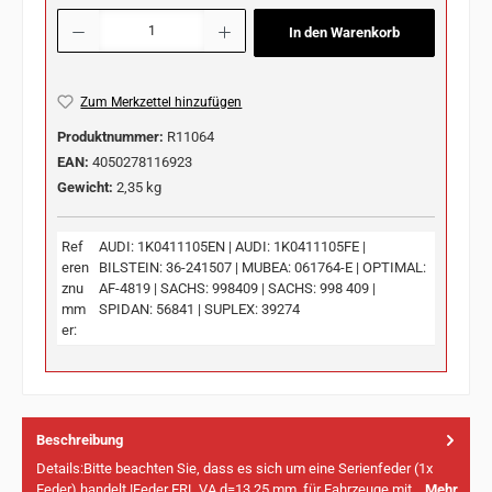
Produkt Anzahl: Gib den gewünschten Wert ein oder benutze die Schaltflächen u
In den Warenkorb
Zum Merkzettel hinzufügen
Produktnummer:
R11064
EAN:
4050278116923
Gewicht:
2,35 kg
Ref
AUDI: 1K0411105EN | AUDI: 1K0411105FE |
eren
BILSTEIN: 36-241507 | MUBEA: 061764-E | OPTIMAL:
znu
AF-4819 | SACHS: 998409 | SACHS: 998 409 |
mm
SPIDAN: 56841 | SUPLEX: 39274
er:
Beschreibung
Details:Bitte beachten Sie, dass es sich um eine Serienfeder (1x
Feder) handelt !Feder ERL VA d=13,25 mm, für Fahrzeuge mit…
Mehr