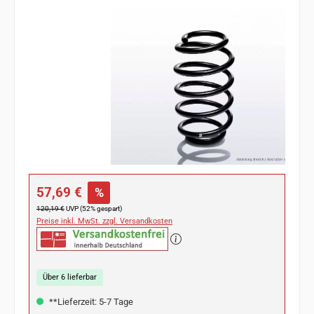
Bildergalerie überspringen
Verkaufspreis:
57,69 €
%
Regulärer Preis:
120,19 €
UVP (52% gespart)
Preise inkl. MwSt. zzgl. Versandkosten
Über 6 lieferbar
**Lieferzeit: 5-7 Tage