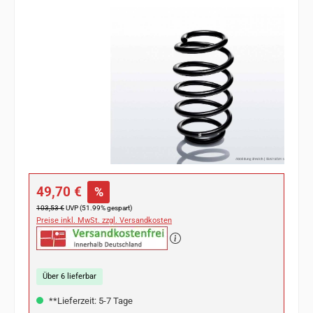
Bildergalerie überspringen
Verkaufspreis:
49,70 €
%
Regulärer Preis:
103,53 €
UVP (51.99% gespart)
Preise inkl. MwSt. zzgl. Versandkosten
Über 6 lieferbar
**Lieferzeit: 5-7 Tage