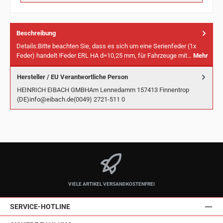
Beschreibung
Details:Bitte beachten Sie, dass es sich um eine Serienfeder (1x
Feder) handelt !Feder ERL HA d=10,25 mm, für Fahrzeuge mit…
Mehr
Hersteller / EU Verantwortliche Person
HEINRICH EIBACH GMBHAm Lennedamm 157413 Finnentrop
(DE)info@eibach.de(0049) 2721-511 0
VIELE ARTIKEL VERSANDKOSTENFREI
SERVICE-HOTLINE