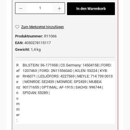
Produkt Anzahl: Gib den gewünschten Wert ein oder benutze die Schaltflächen u
In den Warenkorb
Zum Merkzettel hinzufügen
Produktnummer:
R11066
EAN:
4050278115117
Gewicht:
1,4 kg
R
BILSTEIN: 36-171958 | CS Germany: 14504158 | FORD:
ef
1207463 | FORD: 2N115560AD | KILEN: 53224 | KYB:
er
RH6071 | LESJÖFORS: 4227569 | MEYLE: 714 739 0013
e
| MONROE: SE2439 | MONROE: SP2439 | MUBEA:
nz
90171655 | OPTIMAL: AF-1915 | SACHS: 996744 |
n
SPIDAN: 55289 |
u
m
m
er
: