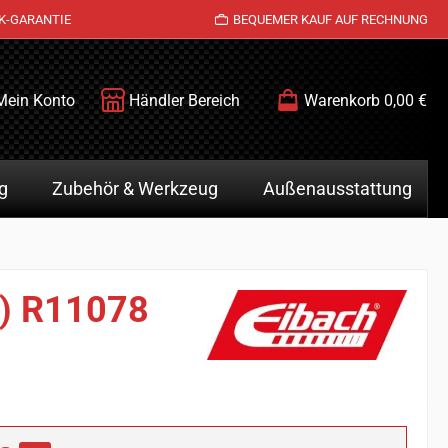
K-GARANTIE
BEQUEMER KAUF AUF RECHNUNG
Mein Konto
Händler Bereich
Warenkorb
0,00 €
g
Zubehör & Werkzeug
Außenausstattung
z) R11078
is: