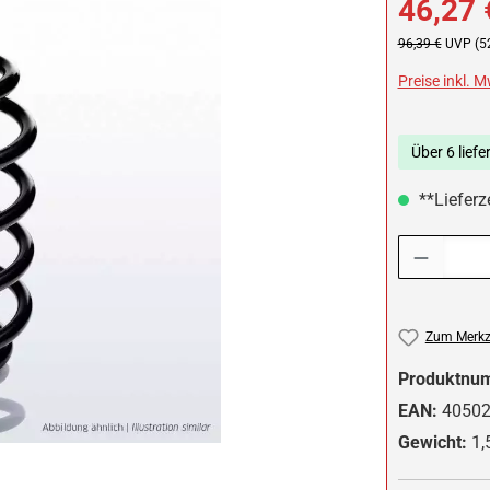
46,27 
Regulärer Preis:
96,39 €
UVP (5
Preise inkl. 
Über 6 liefe
**Lieferze
Produkt Anzah
Zum Merkze
Produktnu
EAN:
4050
Gewicht:
1,