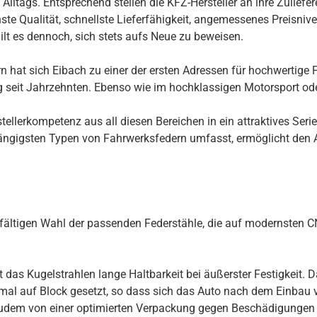
ltags. Entsprechend stellen die KFZ-Hersteller an ihre Zuliefer
te Qualität, schnellste Lieferfähigkeit, angemessenes Preisnivea
ilt es dennoch, sich stets aufs Neue zu beweisen.
 hat sich Eibach zu einer der ersten Adressen für hochwertige F
ng seit Jahrzehnten. Ebenso wie im hochklassigen Motorsport ode
llerkompetenz aus all diesen Bereichen in ein attraktives Seri
ngigsten Typen von Fahrwerksfedern umfasst, ermöglicht den Au
rgfältigen Wahl der passenden Federstähle, die auf modernsten
s Kugelstrahlen lange Haltbarkeit bei äußerster Festigkeit. Daz
inmal auf Block gesetzt, so dass sich das Auto nach dem Einbau
udem von einer optimierten Verpackung gegen Beschädigungen 