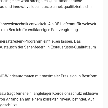
er einige der wohl strengsten Qualitätsansprüche
u und innovative Ideen auszeichnet, qualifiziert sich in
ahrwerkstechnik entwickelt. Als OE-Lieferant für weltweit
r im Bereich für erstklassiges Fahrzeugtuning.
enersatzfedern-Programm einfließen lassen. Das
stausch der Serienfedern in Erstausrüster-Qualität zum
 CNC-Windeautomaten mit maximaler Präzision in Bestform
u trägt ferner ein langlebiger Korrosionsschutz inklusive
 von Anfang an auf einem korrekten Niveau befindet. Auf
geschützt.