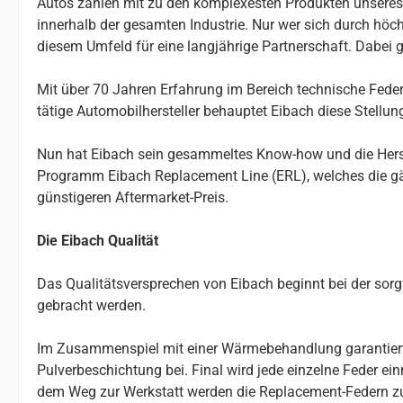
Autos zählen mit zu den komplexesten Produkten unseres Al
innerhalb der gesamten Industrie. Nur wer sich durch höchs
diesem Umfeld für eine langjährige Partnerschaft. Dabei g
Mit über 70 Jahren Erfahrung im Bereich technische Federn
tätige Automobilhersteller behauptet Eibach diese Stellu
Nun hat Eibach sein gesammeltes Know-how und die Herste
Programm Eibach Replacement Line (ERL), welches die gä
günstigeren Aftermarket-Preis.
Die Eibach Qualität
Das Qualitätsversprechen von Eibach beginnt bei der so
gebracht werden.
Im Zusammenspiel mit einer Wärmebehandlung garantiert da
Pulverbeschichtung bei. Final wird jede einzelne Feder e
dem Weg zur Werkstatt werden die Replacement-Federn z