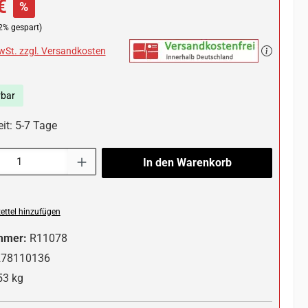
€
%
2% gespart)
MwSt. zzgl. Versandkosten
rbar
it: 5-7 Tage
l: Gib den gewünschten Wert ein oder benutze die Schaltflächen um die 
In den Warenkorb
ttel hinzufügen
mmer:
R11078
278110136
53 kg