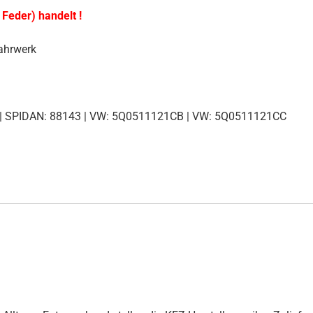
 Feder) handelt !
ahrwerk
 | SPIDAN: 88143 | VW: 5Q0511121CB | VW: 5Q0511121CC