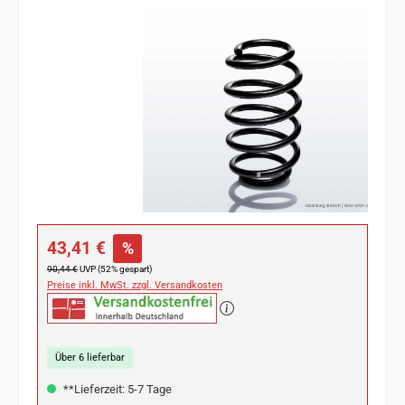
Bildergalerie überspringen
Verkaufspreis:
43,41 €
%
Regulärer Preis:
90,44 €
UVP (52% gespart)
Preise inkl. MwSt. zzgl. Versandkosten
Über 6 lieferbar
**Lieferzeit: 5-7 Tage