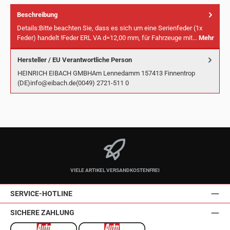
Beschreibung
Details:Bitte beachten Sie, dass es sich um eine Serienfeder (1x
Feder) handelt !Feder ERL VA d=12,00 mm, für Fahrzeuge mit…
Mehr
Hersteller / EU Verantwortliche Person
HEINRICH EIBACH GMBHAm Lennedamm 157413 Finnentrop
(DE)info@eibach.de(0049) 2721-511 0
VIELE ARTIKEL VERSANDKOSTENFREI
SERVICE-HOTLINE
SICHERE ZAHLUNG