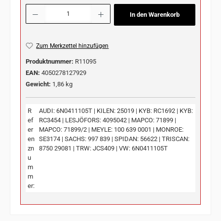
Produkt Anzahl: Gib den gewünschten Wert ein oder benutze die Schaltflächen u
In den Warenkorb
Zum Merkzettel hinzufügen
Produktnummer:
R11095
EAN:
4050278127929
Gewicht:
1,86 kg
R
AUDI: 6N0411105T | KILEN: 25019 | KYB: RC1692 | KYB:
ef
RC3454 | LESJÖFORS: 4095042 | MAPCO: 71899 |
er
MAPCO: 71899/2 | MEYLE: 100 639 0001 | MONROE:
en
SE3174 | SACHS: 997 839 | SPIDAN: 56622 | TRISCAN:
zn
8750 29081 | TRW: JCS409 | VW: 6N0411105T
u
m
m
er: