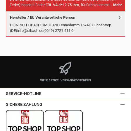
Feder) handelt !Feder ERL VA d=12,75 mm, für Fahrzeuge mit…
Mehr
Hersteller / EU Verantwortliche Person
HEINRICH EIBACH GMBHAm Lennedamm 157413 Finnentrop
(DE)info@eibach.de(0049) 2721-511 0
VIELE ARTIKEL VERSANDKOSTENFREI
SERVICE-HOTLINE
SICHERE ZAHLUNG