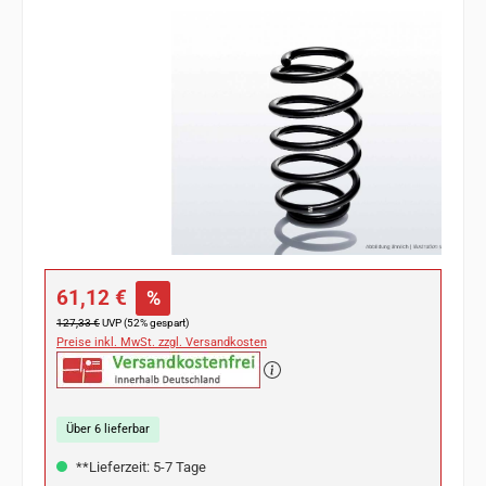
Bildergalerie überspringen
Verkaufspreis:
61,12 €
%
Regulärer Preis:
127,33 €
UVP (52% gespart)
Preise inkl. MwSt. zzgl. Versandkosten
Über 6 lieferbar
**Lieferzeit: 5-7 Tage