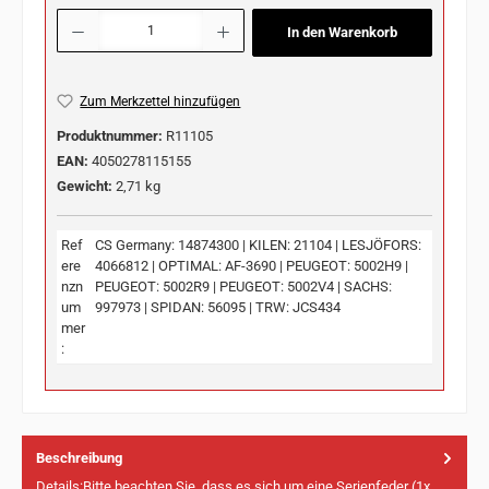
Produkt Anzahl: Gib den gewünschten Wert ein oder benutze die Schaltflächen u
In den Warenkorb
Zum Merkzettel hinzufügen
Produktnummer:
R11105
EAN:
4050278115155
Gewicht:
2,71 kg
Ref
CS Germany: 14874300 | KILEN: 21104 | LESJÖFORS:
ere
4066812 | OPTIMAL: AF-3690 | PEUGEOT: 5002H9 |
nzn
PEUGEOT: 5002R9 | PEUGEOT: 5002V4 | SACHS:
um
997973 | SPIDAN: 56095 | TRW: JCS434
mer
:
Beschreibung
Details:Bitte beachten Sie, dass es sich um eine Serienfeder (1x