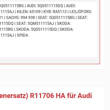
5Q0511115BG | AUDI: 5Q0511115DQ | AUDI:
115AJ | KILEN: 65109 | KYB: RA5113 | LESJÖFORS:
1 | SACHS: 994 938 | SEAT: 5Q0511115BG | SEAT:
1115DQ | SEAT: 5QM511115AJ | SKODA:
1115BG | SKODA: 5Q0511115DQ | SKODA:
1115AJ | SPIDA
ienersatz) R11706 HA für Audi