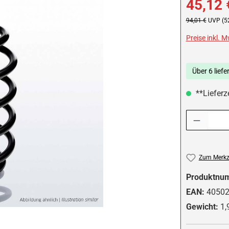
45,12 
Regulärer Preis:
94,01 €
UVP (5
Preise inkl. 
Über 6 liefe
**Lieferze
Produkt Anzah
Zum Merkze
Produktnu
EAN:
4050
Gewicht:
1,