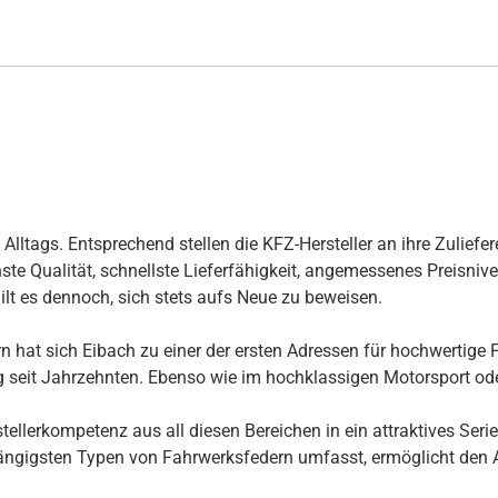
ltags. Entsprechend stellen die KFZ-Hersteller an ihre Zuliefer
te Qualität, schnellste Lieferfähigkeit, angemessenes Preisnivea
ilt es dennoch, sich stets aufs Neue zu beweisen.
 hat sich Eibach zu einer der ersten Adressen für hochwertige F
ng seit Jahrzehnten. Ebenso wie im hochklassigen Motorsport ode
llerkompetenz aus all diesen Bereichen in ein attraktives Seri
ngigsten Typen von Fahrwerksfedern umfasst, ermöglicht den Au