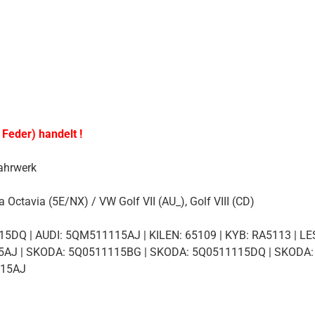
 Feder) handelt !
ahrwerk
Octavia (5E/NX) / VW Golf VII (AU_), Golf VIII (CD)
5DQ | AUDI: 5QM511115AJ | KILEN: 65109 | KYB: RA5113 | LE
AJ | SKODA: 5Q0511115BG | SKODA: 5Q0511115DQ | SKODA: 
115AJ