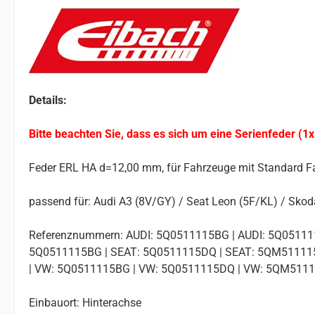
Details:
Bitte beachten Sie, dass es sich um eine Serienfeder (1x
Feder ERL HA d=12,00 mm, für Fahrzeuge mit Standard F
passend für: Audi A3 (8V/GY) / Seat Leon (5F/KL) / Skoda 
Referenznummern: AUDI: 5Q0511115BG | AUDI: 5Q051111
5Q0511115BG | SEAT: 5Q0511115DQ | SEAT: 5QM511115
| VW: 5Q0511115BG | VW: 5Q0511115DQ | VW: 5QM511
Einbauort: Hinterachse