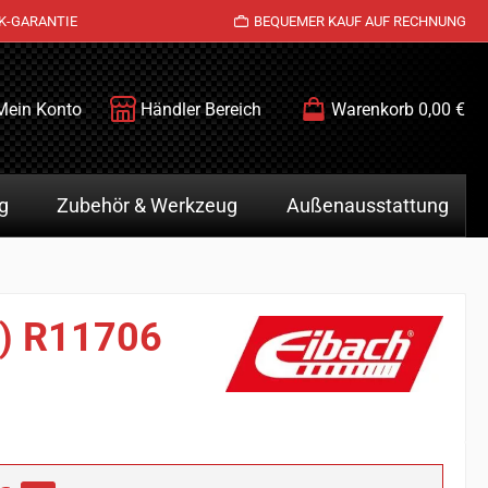
K-GARANTIE
BEQUEMER KAUF AUF RECHNUNG
Mein Konto
Händler Bereich
Warenkorb
0,00 €
g
Zubehör & Werkzeug
Außenausstattung
z) R11706
is: