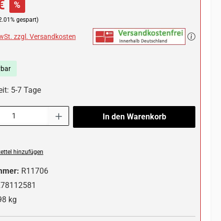
€
%
2.01% gespart)
MwSt. zzgl. Versandkosten
rbar
it: 5-7 Tage
l: Gib den gewünschten Wert ein oder benutze die Schaltflächen um die 
In den Warenkorb
ttel hinzufügen
mmer:
R11706
278112581
98 kg