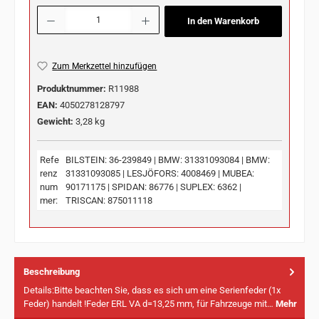
Produkt Anzahl: Gib den gewünschten Wert ein oder benutze die Schaltflächen u
In den Warenkorb
Zum Merkzettel hinzufügen
Produktnummer:
R11988
EAN:
4050278128797
Gewicht:
3,28 kg
Refe
BILSTEIN: 36-239849 | BMW: 31331093084 | BMW:
renz
31331093085 | LESJÖFORS: 4008469 | MUBEA:
num
90171175 | SPIDAN: 86776 | SUPLEX: 6362 |
mer:
TRISCAN: 875011118
Beschreibung
Details:Bitte beachten Sie, dass es sich um eine Serienfeder (1x
Feder) handelt !Feder ERL VA d=13,25 mm, für Fahrzeuge mit…
Mehr