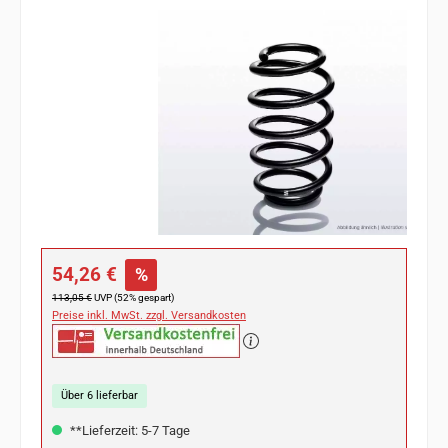
Bildergalerie überspringen
Verkaufspreis:
54,26 €
%
Regulärer Preis:
113,05 €
UVP (52% gespart)
Preise inkl. MwSt. zzgl. Versandkosten
Über 6 lieferbar
**Lieferzeit: 5-7 Tage