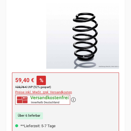
Bildergalerie überspringen
Verkaufspreis:
59,40 €
%
Regulärer Preis:
123,76 €
UVP (52% gespart)
Preise inkl. MwSt. zzgl. Versandkosten
Über 6 lieferbar
**Lieferzeit: 5-7 Tage