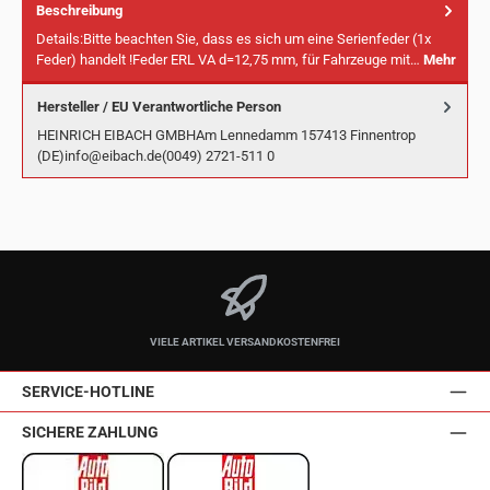
Beschreibung
Details:Bitte beachten Sie, dass es sich um eine Serienfeder (1x
Feder) handelt !Feder ERL VA d=12,75 mm, für Fahrzeuge mit…
Mehr
Hersteller / EU Verantwortliche Person
HEINRICH EIBACH GMBHAm Lennedamm 157413 Finnentrop
(DE)info@eibach.de(0049) 2721-511 0
VIELE ARTIKEL VERSANDKOSTENFREI
SERVICE-HOTLINE
SICHERE ZAHLUNG