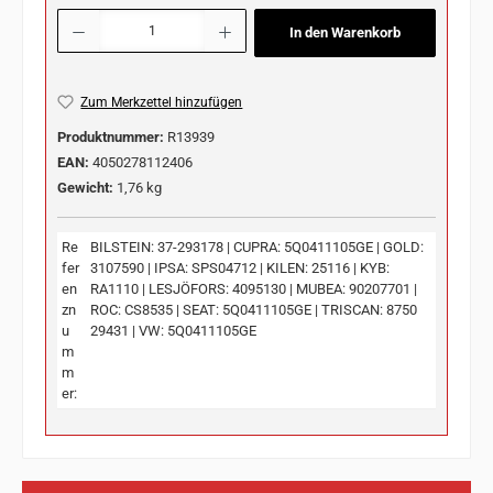
Produkt Anzahl: Gib den gewünschten Wert ein oder benutze die Schaltflächen u
In den Warenkorb
Zum Merkzettel hinzufügen
Produktnummer:
R13939
EAN:
4050278112406
Gewicht:
1,76 kg
Re
BILSTEIN: 37-293178 | CUPRA: 5Q0411105GE | GOLD:
fer
3107590 | IPSA: SPS04712 | KILEN: 25116 | KYB:
en
RA1110 | LESJÖFORS: 4095130 | MUBEA: 90207701 |
zn
ROC: CS8535 | SEAT: 5Q0411105GE | TRISCAN: 8750
u
29431 | VW: 5Q0411105GE
m
m
er: