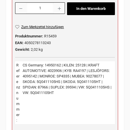
Produkt Anzahl: Gib den gewünschten Wert ein oder benutze die Schaltflächen u
In den Warenkorb
Zum Merkzettel hinzufügen
Produktnummer:
R15459
EAN:
4050278113243
Gewicht:
2,02 kg
R
CS Germany: 14950162 | KILEN: 25128 | KRAFT
ef
AUTOMOTIVE: 4023906 | KYB: RA4197 | LESJÖFORS:
er
4095142 | MONROE: SP4335 | MUBEA: 90278077 |
e
SKODA: 5Q0411105HS | SKODA: 5Q0411105HT |
nz
SPIDAN: 87966 | SUPLEX: 39594 | VW: 5Q0411105HS |
n
VW: 5Q0411105HT
u
m
m
er
: