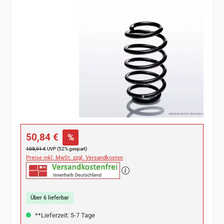
Bildergalerie überspringen
Verkaufspreis:
50,84 €
%
Regulärer Preis:
105,91 €
UVP (52% gespart)
Preise inkl. MwSt. zzgl. Versandkosten
Über 6 lieferbar
**Lieferzeit: 5-7 Tage