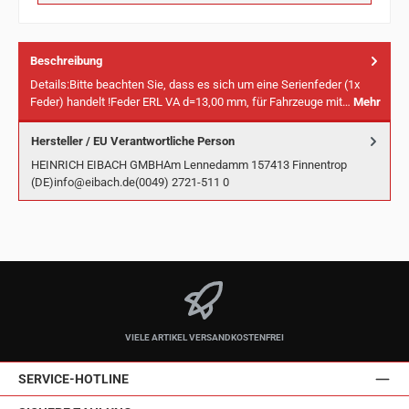
Beschreibung
Details:Bitte beachten Sie, dass es sich um eine Serienfeder (1x
Feder) handelt !Feder ERL VA d=13,00 mm, für Fahrzeuge mit…
Mehr
Hersteller / EU Verantwortliche Person
HEINRICH EIBACH GMBHAm Lennedamm 157413 Finnentrop
(DE)info@eibach.de(0049) 2721-511 0
VIELE ARTIKEL VERSANDKOSTENFREI
SERVICE-HOTLINE