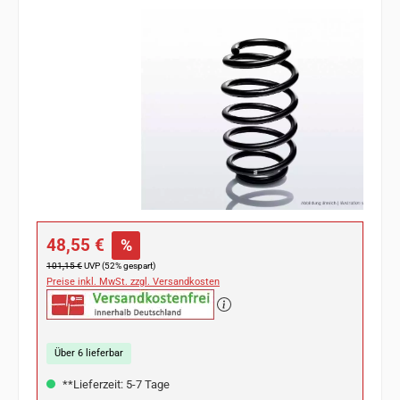
Bildergalerie überspringen
Verkaufspreis:
48,55 €
%
Regulärer Preis:
101,15 €
UVP (52% gespart)
Preise inkl. MwSt. zzgl. Versandkosten
Über 6 lieferbar
**Lieferzeit: 5-7 Tage