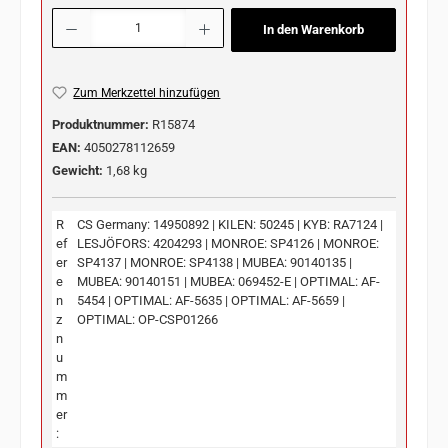
Produkt Anzahl: Gib den gewünschten Wert ein oder benutze die Schaltflächen u
In den Warenkorb
Zum Merkzettel hinzufügen
Produktnummer:
R15874
EAN:
4050278112659
Gewicht:
1,68 kg
R
CS Germany: 14950892 | KILEN: 50245 | KYB: RA7124 |
ef
LESJÖFORS: 4204293 | MONROE: SP4126 | MONROE:
er
SP4137 | MONROE: SP4138 | MUBEA: 90140135 |
e
MUBEA: 90140151 | MUBEA: 069452-E | OPTIMAL: AF-
n
5454 | OPTIMAL: AF-5635 | OPTIMAL: AF-5659 |
z
OPTIMAL: OP-CSP01266
n
u
m
m
er
: