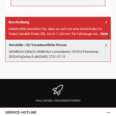
Beschreibung
Details:Bitte beachten Sie, dass es sich um eine Serienfeder (1x
Feder) handelt !Feder ERL HA d=11,00 mm, für Fahrzeuge mit…
Mehr
Hersteller / EU Verantwortliche Person
HEINRICH EIBACH GMBHAm Lennedamm 157413 Finnentrop
(DE)info@eibach.de(0049) 2721-511 0
VIELE ARTIKEL VERSANDKOSTENFREI
SERVICE-HOTLINE