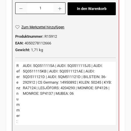
Produkt Anzahl: Gib den gewünschten Wert ein oder benutze die Schaltflächen u
In den Warenkorb
Zum Merkzettel hinzufügen
Produktnummer:
R15912
EAN:
4050278112666
Gewicht:
1,71 kg
R
AUDI: 5Q0511115A | AUDI: 5Q0511115JS | AUDI:
ef
5Q0511115KB | AUDI: 5Q0511121AE | AUDI:
er
5QD511121D | AUDI: 5QM511121D | BILSTEIN: 36-
e
292912 | CS Germany: 14950892 | KILEN: 50245 | KYB:
nz
RA7124 | LESJÖFORS: 4204293 | MONROE: SP4126 |
n
MONROE: SP4137 | MUBEA: 06
u
m
m
er
: