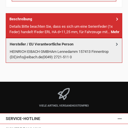
Beschreibung
Details:Bitte beachten Sie, dass es sich um eine Serienfeder (1x
Feder) handelt !Feder ERL HA d=11,25 mm, für Fahrzeuge mit…
Mehr
Hersteller / EU Verantwortliche Person
HEINRICH EIBACH GMBHAm Lennedamm 157413 Finnentrop
(DE)info@eibach.de(0049) 2721-511 0
VIELE ARTIKEL VERSANDKOSTENFREI
SERVICE-HOTLINE