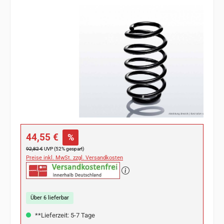
Bildergalerie überspringen
Verkaufspreis:
44,55 €
%
Regulärer Preis:
92,82 €
UVP (52% gespart)
Preise inkl. MwSt. zzgl. Versandkosten
Über 6 lieferbar
**Lieferzeit: 5-7 Tage