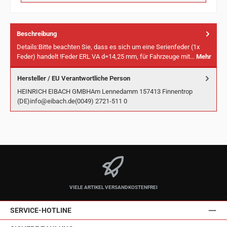
Beschreibung
Details:Bitte beachten Sie, dass es sich um eine Serienfeder (1x
Feder) handelt !Feder ERL VA d=14,25 mm, für Fahrzeuge mit…
Mehr
Hersteller / EU Verantwortliche Person
HEINRICH EIBACH GMBHAm Lennedamm 157413 Finnentrop
(DE)info@eibach.de(0049) 2721-511 0
VIELE ARTIKEL VERSANDKOSTENFREI
SERVICE-HOTLINE