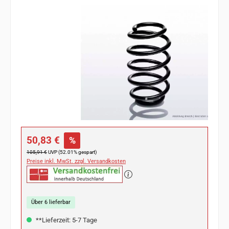
Bildergalerie überspringen
Verkaufspreis:
50,83 €
%
Regulärer Preis:
105,91 €
UVP (52.01% gespart)
Preise inkl. MwSt. zzgl. Versandkosten
Über 6 lieferbar
**Lieferzeit: 5-7 Tage