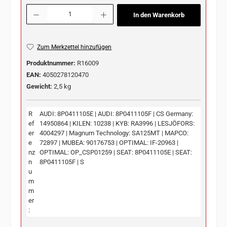
Produkt Anzahl: Gib den gewünschten Wert ein oder benutze die Schaltflächen u
In den Warenkorb
Zum Merkzettel hinzufügen
Produktnummer:
R16009
EAN:
4050278120470
Gewicht:
2,5 kg
R
AUDI: 8P0411105E | AUDI: 8P0411105F | CS Germany:
ef
14950864 | KILEN: 10238 | KYB: RA3996 | LESJÖFORS:
er
4004297 | Magnum Technology: SA125MT | MAPCO:
e
72897 | MUBEA: 90176753 | OPTIMAL: IF-20963 |
nz
OPTIMAL: OP_CSP01259 | SEAT: 8P0411105E | SEAT:
n
8P0411105F | S
u
m
m
er
: