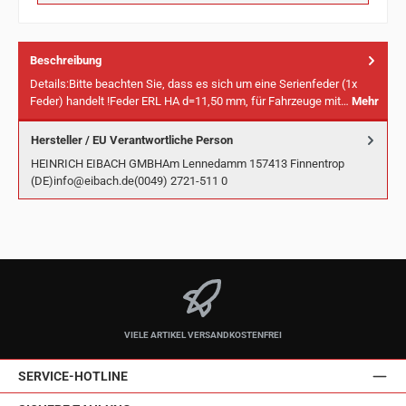
Beschreibung
Details:Bitte beachten Sie, dass es sich um eine Serienfeder (1x
Feder) handelt !Feder ERL HA d=11,50 mm, für Fahrzeuge mit…
Mehr
Hersteller / EU Verantwortliche Person
HEINRICH EIBACH GMBHAm Lennedamm 157413 Finnentrop
(DE)info@eibach.de(0049) 2721-511 0
VIELE ARTIKEL VERSANDKOSTENFREI
SERVICE-HOTLINE