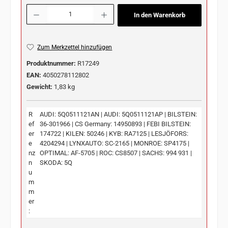
Produkt Anzahl: Gib den gewünschten Wert ein oder benutze die Schaltflächen u
In den Warenkorb
Zum Merkzettel hinzufügen
Produktnummer:
R17249
EAN:
4050278112802
Gewicht:
1,83 kg
R
AUDI: 5Q0511121AN | AUDI: 5Q0511121AP | BILSTEIN:
ef
36-301966 | CS Germany: 14950893 | FEBI BILSTEIN:
er
174722 | KILEN: 50246 | KYB: RA7125 | LESJÖFORS:
e
4204294 | LYNXAUTO: SC-2165 | MONROE: SP4175 |
nz
OPTIMAL: AF-5705 | ROC: CS8507 | SACHS: 994 931 |
n
SKODA: 5Q
u
m
m
er
: