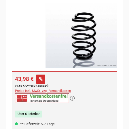
Bildergalerie überspringen
Verkaufspreis:
43,98 €
%
Regulärer Preis:
91,63 €
UVP (52% gespart)
Preise inkl. MwSt. zzgl. Versandkosten
Über 6 lieferbar
**Lieferzeit: 5-7 Tage