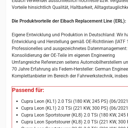
Eibach verwendet ausschließlich hochfeste bzw. vergütete
Vorteile hinsichtlich Qualität, Haltbarkeit, Alltagstauglic
Die Produktvorteile der Eibach Replacement Line (ERL):
Eigene Entwicklung und Produktion in Deutschland: Wir ha
Entwicklung und Herstellung gemäß OE-Richtlinien (IATF 
Professionelles und ausgezeichnetes Datenmanagement: 
Konsolidierung der OE-Teile im eigenen Engineering
Umfangreiche Referenzen seitens Automobilherstellern un
70 Jahre Erfahrung als Federn-Hersteller: German Enginee
Komplettanbieter im Bereich der Fahrwerkstechnik, insbes
Passend für:
Cupra Leon (KL1) 2.0 TSi (180 KW, 245 PS) (06/202
Cupra Leon (KL1) 2.0 TSi (221 KW, 300 PS) (06/202
Cupra Leon Sportstourer (KL8) 2.0 TSi (180 KW, 245
Cupra Leon Sportstourer (KL8) 2.0 TSi (221 KW, 300