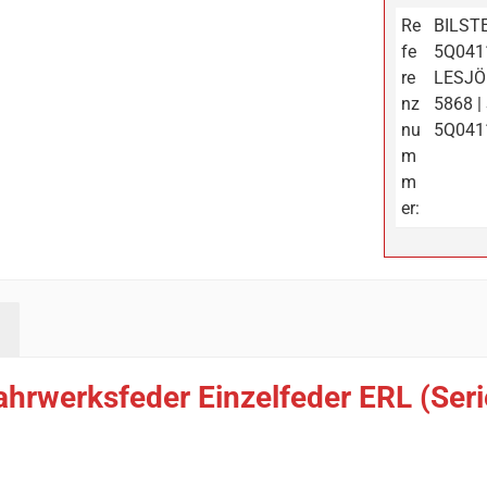
Re
BILSTE
fe
5Q0411
re
LESJÖF
nz
5868 |
nu
5Q0411
m
m
er:
ahrwerksfeder Einzelfeder ERL (Ser