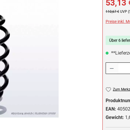
53,13 
Regulärer Preis:
110,67 €
UVP (
Preise inkl. 
Über 6 liefe
**Lieferze
Produkt Anzah
Zum Merkze
Produktnu
EAN:
4050
Gewicht:
1,