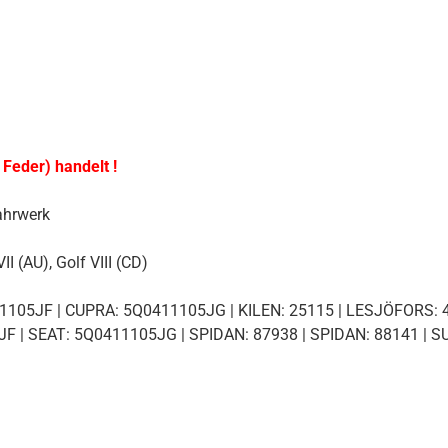
 Feder) handelt !
ahrwerk
I (AU), Golf VIII (CD)
1105JF | CUPRA: 5Q0411105JG | KILEN: 25115 | LESJÖFORS: 
F | SEAT: 5Q0411105JG | SPIDAN: 87938 | SPIDAN: 88141 | S