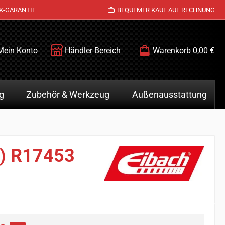
K-GARANTIE
BEQUEMER KAUF AUF RECHNUNG
Mein Konto
Händler Bereich
Warenkorb
0,00 €
g
Zubehör & Werkzeug
Außenausstattung
z) R17453
is: