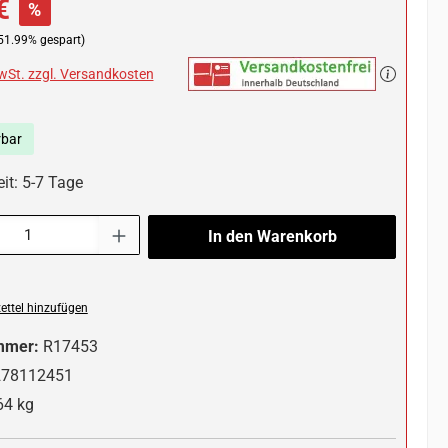
€
%
51.99% gespart)
MwSt. zzgl. Versandkosten
rbar
it: 5-7 Tage
l: Gib den gewünschten Wert ein oder benutze die Schaltflächen um die 
In den Warenkorb
ttel hinzufügen
mmer:
R17453
278112451
64 kg