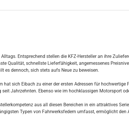
ltags. Entsprechend stellen die KFZ-Hersteller an ihre Zuliefer
te Qualität, schnellste Lieferfähigkeit, angemessenes Preisnivea
ilt es dennoch, sich stets aufs Neue zu beweisen.
 hat sich Eibach zu einer der ersten Adressen für hochwertige F
ng seit Jahrzehnten. Ebenso wie im hochklassigen Motorsport ode
llerkompetenz aus all diesen Bereichen in ein attraktives Seri
ngigsten Typen von Fahrwerksfedern umfasst, ermöglicht den Au