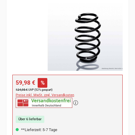
Bildergalerie überspringen
Verkaufspreis:
59,98 €
%
Regulärer Preis:
124,95 €
UVP (52% gespart)
Preise inkl. MwSt. zzgl. Versandkosten
Über 6 lieferbar
**Lieferzeit: 5-7 Tage