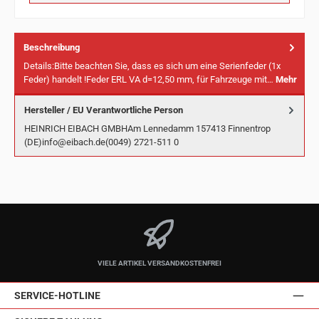
Beschreibung
Details:Bitte beachten Sie, dass es sich um eine Serienfeder (1x
Feder) handelt !Feder ERL VA d=12,50 mm, für Fahrzeuge mit…
Mehr
Hersteller / EU Verantwortliche Person
HEINRICH EIBACH GMBHAm Lennedamm 157413 Finnentrop
(DE)info@eibach.de(0049) 2721-511 0
VIELE ARTIKEL VERSANDKOSTENFREI
SERVICE-HOTLINE