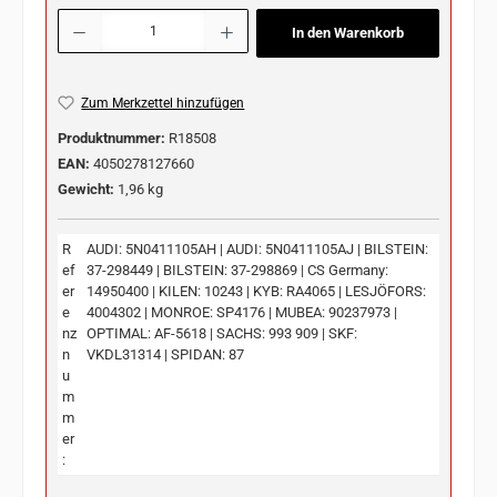
Produkt Anzahl: Gib den gewünschten Wert ein oder benutze die Schaltflächen u
In den Warenkorb
Zum Merkzettel hinzufügen
Produktnummer:
R18508
EAN:
4050278127660
Gewicht:
1,96 kg
R
AUDI: 5N0411105AH | AUDI: 5N0411105AJ | BILSTEIN:
ef
37-298449 | BILSTEIN: 37-298869 | CS Germany:
er
14950400 | KILEN: 10243 | KYB: RA4065 | LESJÖFORS:
e
4004302 | MONROE: SP4176 | MUBEA: 90237973 |
nz
OPTIMAL: AF-5618 | SACHS: 993 909 | SKF:
n
VKDL31314 | SPIDAN: 87
u
m
m
er
: