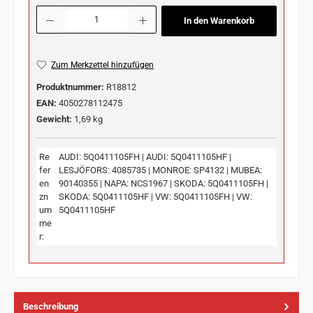
Produkt Anzahl: Gib den gewünschten Wert ein oder benutze die Schaltflächen u
In den Warenkorb
Zum Merkzettel hinzufügen
Produktnummer:
R18812
EAN:
4050278112475
Gewicht:
1,69 kg
Re
AUDI: 5Q0411105FH | AUDI: 5Q0411105HF |
fer
LESJÖFORS: 4085735 | MONROE: SP4132 | MUBEA:
en
90140355 | NAPA: NCS1967 | SKODA: 5Q0411105FH |
zn
SKODA: 5Q0411105HF | VW: 5Q0411105FH | VW:
um
5Q0411105HF
me
r:
Beschreibung