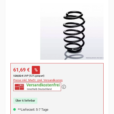
Bildergalerie überspringen
Verkaufspreis:
61,69 €
%
Regulärer Preis:
128,52 €
UVP (52% gespart)
Preise inkl. MwSt. zzgl. Versandkosten
Über 6 lieferbar
**Lieferzeit: 5-7 Tage