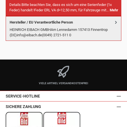
Details:Bitte beachten Sie, dass es sich um eine Serienfeder (1x
Feder) handelt !Feder ERL VA d=12,50 mm, für Fahrzeuge mit…
Mehr
Hersteller / EU Verantwortliche Person
HEINRICH EIBACH GMBHAm Lennedamm 157413 Finnentrop
(DE)info@eibach.de(0049) 2721-511 0
VIELE ARTIKEL VERSANDKOSTENFREI
SERVICE-HOTLINE
SICHERE ZAHLUNG