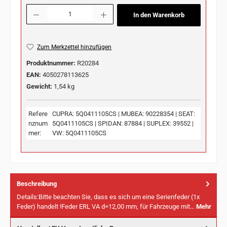
Produkt Anzahl: Gib den gewünschten Wert ein oder benutze die Schaltflächen u
In den Warenkorb
Zum Merkzettel hinzufügen
Produktnummer:
R20284
EAN:
4050278113625
Gewicht:
1,54 kg
Refere
CUPRA: 5Q0411105CS | MUBEA: 90228354 | SEAT:
nznum
5Q0411105CS | SPIDAN: 87884 | SUPLEX: 39552 |
mer:
VW: 5Q0411105CS
Beschreibung
Details:Bitte beachten Sie, dass es sich um eine Serienfeder (1x
Feder) handelt !Feder ERL VA d=12,00 mm, für Fahrzeuge mit…
Mehr