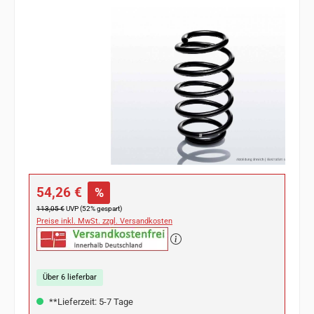
Bildergalerie überspringen
Verkaufspreis:
54,26 €
%
Regulärer Preis:
113,05 €
UVP (52% gespart)
Preise inkl. MwSt. zzgl. Versandkosten
Über 6 lieferbar
**Lieferzeit: 5-7 Tage