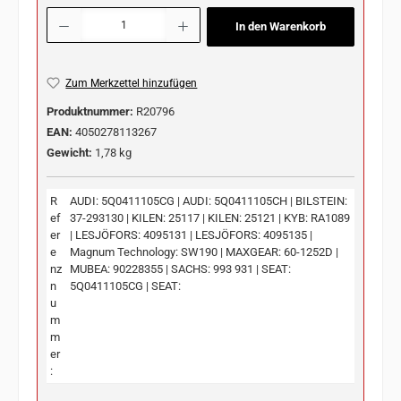
Produkt Anzahl: Gib den gewünschten Wert ein oder benutze die Schaltflächen u
In den Warenkorb
Zum Merkzettel hinzufügen
Produktnummer:
R20796
EAN:
4050278113267
Gewicht:
1,78 kg
R
AUDI: 5Q0411105CG | AUDI: 5Q0411105CH | BILSTEIN:
ef
37-293130 | KILEN: 25117 | KILEN: 25121 | KYB: RA1089
er
| LESJÖFORS: 4095131 | LESJÖFORS: 4095135 |
e
Magnum Technology: SW190 | MAXGEAR: 60-1252D |
nz
MUBEA: 90228355 | SACHS: 993 931 | SEAT:
n
5Q0411105CG | SEAT:
u
m
m
er
: