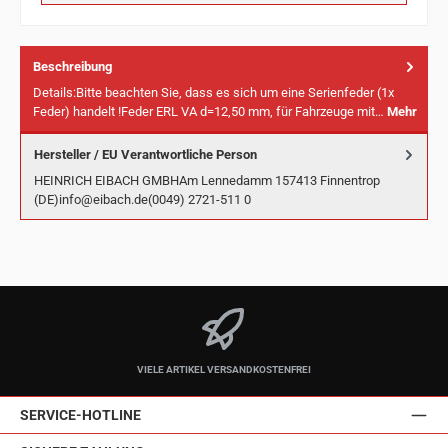
Beschreibung
Details:Bitte beachten Sie, dass es sich um eine Serienfeder (1x
Feder) handelt !Feder ERL VA d=12,50 mm, für Fahrzeuge mit…
Mehr
Hersteller / EU Verantwortliche Person
HEINRICH EIBACH GMBHAm Lennedamm 157413 Finnentrop
(DE)info@eibach.de(0049) 2721-511 0
VIELE ARTIKEL VERSANDKOSTENFREI
SERVICE-HOTLINE