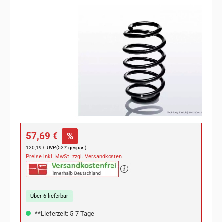
Bildergalerie überspringen
Verkaufspreis:
57,69 €
%
Regulärer Preis:
120,19 €
UVP (52% gespart)
Preise inkl. MwSt. zzgl. Versandkosten
Über 6 lieferbar
**Lieferzeit: 5-7 Tage