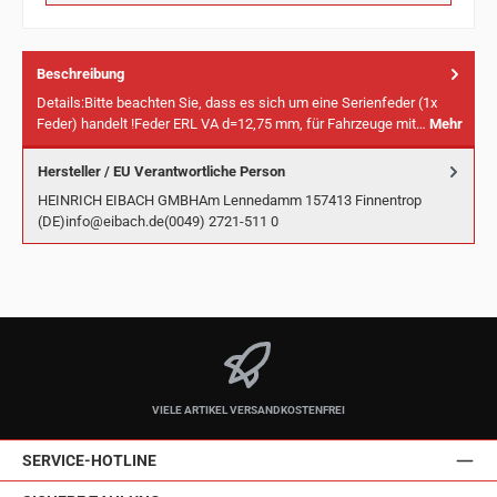
Beschreibung
Details:Bitte beachten Sie, dass es sich um eine Serienfeder (1x
Feder) handelt !Feder ERL VA d=12,75 mm, für Fahrzeuge mit…
Mehr
Hersteller / EU Verantwortliche Person
HEINRICH EIBACH GMBHAm Lennedamm 157413 Finnentrop
(DE)info@eibach.de(0049) 2721-511 0
VIELE ARTIKEL VERSANDKOSTENFREI
SERVICE-HOTLINE