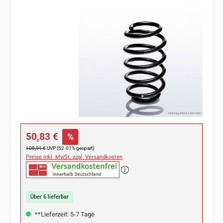
Bildergalerie überspringen
Verkaufspreis:
50,83 €
%
Regulärer Preis:
105,91 €
UVP (52.01% gespart)
Preise inkl. MwSt. zzgl. Versandkosten
Über 6 lieferbar
**Lieferzeit: 5-7 Tage