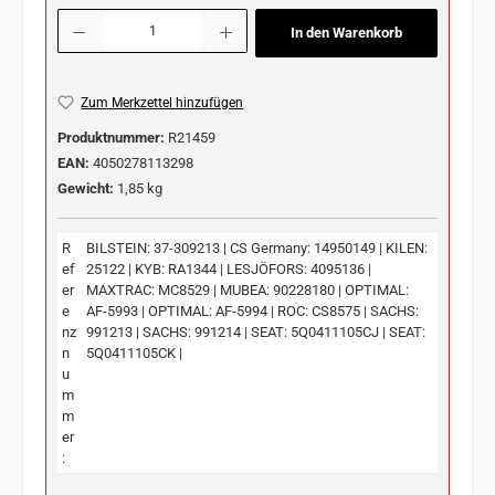
Produkt Anzahl: Gib den gewünschten Wert ein oder benutze die Schaltflächen u
In den Warenkorb
Zum Merkzettel hinzufügen
Produktnummer:
R21459
EAN:
4050278113298
Gewicht:
1,85 kg
R
BILSTEIN: 37-309213 | CS Germany: 14950149 | KILEN:
ef
25122 | KYB: RA1344 | LESJÖFORS: 4095136 |
er
MAXTRAC: MC8529 | MUBEA: 90228180 | OPTIMAL:
e
AF-5993 | OPTIMAL: AF-5994 | ROC: CS8575 | SACHS:
nz
991213 | SACHS: 991214 | SEAT: 5Q0411105CJ | SEAT:
n
5Q0411105CK |
u
m
m
er
: