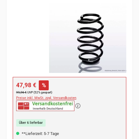
Bildergalerie überspringen
Verkaufspreis:
47,98 €
%
Regulärer Preis:
99,96 €
UVP (52% gespart)
Preise inkl. MwSt. zzgl. Versandkosten
Über 6 lieferbar
**Lieferzeit: 5-7 Tage