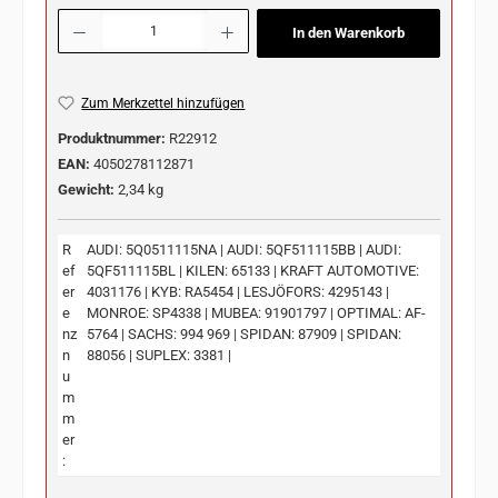
Produkt Anzahl: Gib den gewünschten Wert ein oder benutze die Schaltflächen u
In den Warenkorb
Zum Merkzettel hinzufügen
Produktnummer:
R22912
EAN:
4050278112871
Gewicht:
2,34 kg
R
AUDI: 5Q0511115NA | AUDI: 5QF511115BB | AUDI:
ef
5QF511115BL | KILEN: 65133 | KRAFT AUTOMOTIVE:
er
4031176 | KYB: RA5454 | LESJÖFORS: 4295143 |
e
MONROE: SP4338 | MUBEA: 91901797 | OPTIMAL: AF-
nz
5764 | SACHS: 994 969 | SPIDAN: 87909 | SPIDAN:
n
88056 | SUPLEX: 3381 |
u
m
m
er
: