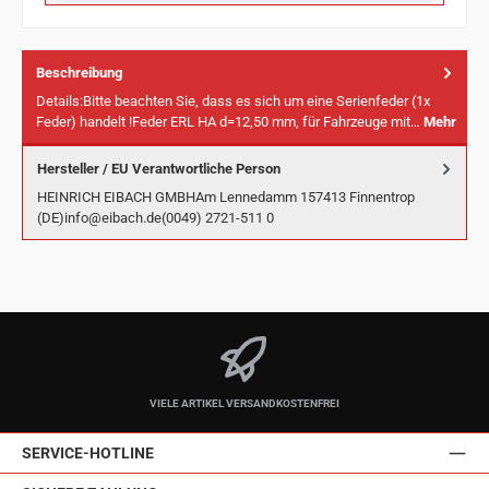
Beschreibung
Details:Bitte beachten Sie, dass es sich um eine Serienfeder (1x
Feder) handelt !Feder ERL HA d=12,50 mm, für Fahrzeuge mit…
Mehr
Hersteller / EU Verantwortliche Person
HEINRICH EIBACH GMBHAm Lennedamm 157413 Finnentrop
(DE)info@eibach.de(0049) 2721-511 0
VIELE ARTIKEL VERSANDKOSTENFREI
SERVICE-HOTLINE