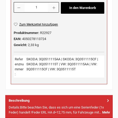
Produkt Anzahl: Gib den gewünschten Wert ein oder benutze die Schaltflächen u
In den Warenkorb
Zum Merkzettel hinzufügen
Produktnummer:
R22927
EAN:
4050278113724
Gewicht:
2,33 kg
Refer
SKODA: 3Q0511115AA | SKODA: 3Q0511115CF |
enznu
SKODA: 3Q0511115T | VW: 3Q0511115AA | VW:
mmer
3Q0511115CF | VW: 3Q0511115T
:
Beschreibung
Details:Bitte beachten Sie, dass es sich um eine Serienfeder (1x
Feder) handelt !Feder ERL HA d=12,75 mm, für Fahrzeuge mit…
Mehr