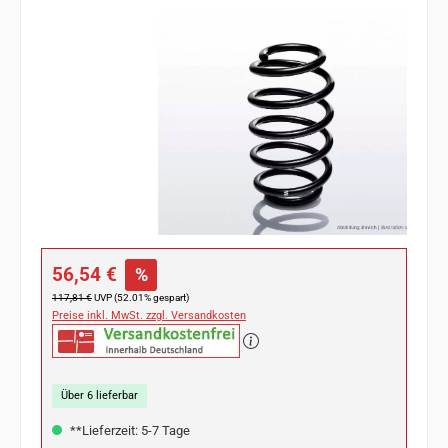
Bildergalerie überspringen
Verkaufspreis:
56,54 €
%
Regulärer Preis:
117,81 €
UVP (52.01% gespart)
Preise inkl. MwSt. zzgl. Versandkosten
Über 6 lieferbar
**Lieferzeit: 5-7 Tage