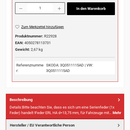
Produkt Anzahl: Gib den gewünschten Wert ein oder benutze die Schaltflächen u
In den Warenkorb
Zum Merkzettel hinzufügen
Produktnummer:
R22928
EAN:
4050278113731
Gewicht:
2,67 kg
Referenznumme
SKODA: 3Q0511115AD | VW:
r:
3Q0511115AD
Beschreibung
Details:Bitte beachten Sie, dass es sich um eine Serienfeder (1x
Feder) handelt !Feder ERL HA d=13,75 mm, für Fahrzeuge mit…
Mehr
Hersteller / EU Verantwortliche Person