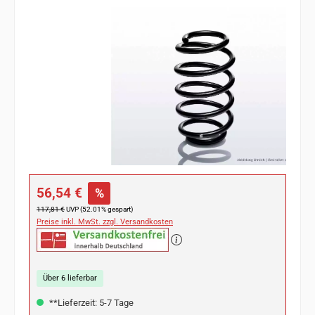
Bildergalerie überspringen
Verkaufspreis:
56,54 €
%
Regulärer Preis:
117,81 €
UVP (52.01% gespart)
Preise inkl. MwSt. zzgl. Versandkosten
Über 6 lieferbar
**Lieferzeit: 5-7 Tage