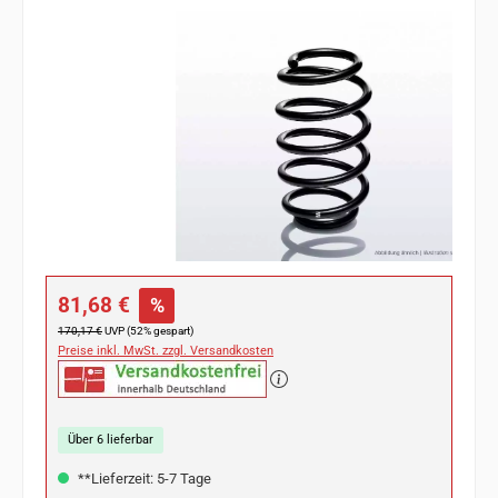
Bildergalerie überspringen
Verkaufspreis:
81,68 €
%
Regulärer Preis:
170,17 €
UVP (52% gespart)
Preise inkl. MwSt. zzgl. Versandkosten
Über 6 lieferbar
**Lieferzeit: 5-7 Tage