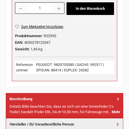
Produkt Anzahl: Gib den gewünschten Wert ein oder benutze die Schaltflächen u
In den Warenkorb
Zum Merkzettel hinzufügen
Produktnummer:
R22955
EAN:
4050278122047
Gewicht:
1,66 kg
Referenzn
PEUGEOT: 9833705580 | SACHS: 992317 |
ummer:
SPIDAN: 88414 | SUPLEX: 24282
Beschreibung
Details:Bitte beachten Sie, dass es sich um eine Serienfeder (1x
Feder) handelt !Feder ERL HA d=10,50 mm, für Fahrzeuge mit…
Mehr
Hersteller / EU Verantwortliche Person