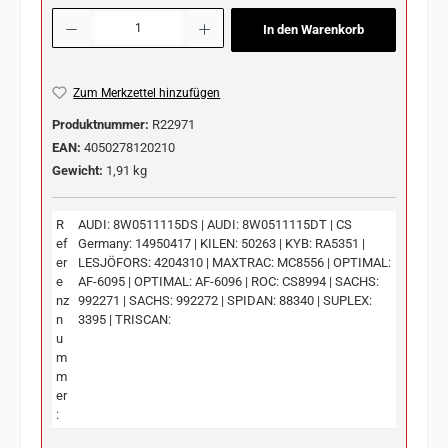
Produkt Anzahl: Gib den gewünschten Wert ein oder benutze die Schaltflächen u
In den Warenkorb
Zum Merkzettel hinzufügen
Produktnummer:
R22971
EAN:
4050278120210
Gewicht:
1,91 kg
R
AUDI: 8W0511115DS | AUDI: 8W0511115DT | CS
ef
Germany: 14950417 | KILEN: 50263 | KYB: RA5351 |
er
LESJÖFORS: 4204310 | MAXTRAC: MC8556 | OPTIMAL:
e
AF-6095 | OPTIMAL: AF-6096 | ROC: CS8994 | SACHS:
nz
992271 | SACHS: 992272 | SPIDAN: 88340 | SUPLEX:
n
3395 | TRISCAN:
u
m
m
er
: