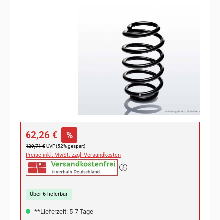
Bildergalerie überspringen
Verkaufspreis:
62,26 €
%
Regulärer Preis:
129,71 €
UVP (52% gespart)
Preise inkl. MwSt. zzgl. Versandkosten
Über 6 lieferbar
**Lieferzeit: 5-7 Tage