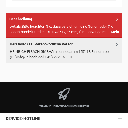
Beschreibung
Details:Bitte beachten Sie, dass es sich um eine Serienfeder (1x
Feder) handelt !Feder ERL HA d=12,25 mm, für Fahrzeuge mit…
Mehr
Hersteller / EU Verantwortliche Person
HEINRICH EIBACH GMBHAm Lennedamm 157413 Finnentrop
(DE)info@eibach.de(0049) 2721-511 0
VIELE ARTIKEL VERSANDKOSTENFREI
SERVICE-HOTLINE