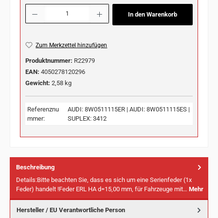
Produkt Anzahl: Gib den gewünschten Wert ein oder benutze die Schaltflächen u
In den Warenkorb
Zum Merkzettel hinzufügen
Produktnummer:
R22979
EAN:
4050278120296
Gewicht:
2,58 kg
Referenznu
AUDI: 8W0511115ER | AUDI: 8W0511115ES |
mmer:
SUPLEX: 3412
Beschreibung
Details:Bitte beachten Sie, dass es sich um eine Serienfeder (1x
Feder) handelt !Feder ERL HA d=15,00 mm, für Fahrzeuge mit…
Mehr
Hersteller / EU Verantwortliche Person