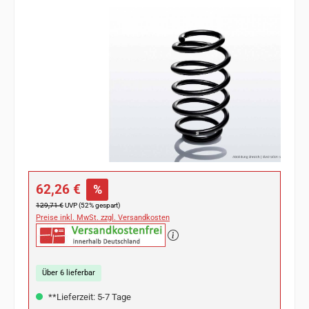
Bildergalerie überspringen
Verkaufspreis:
62,26 €
%
Regulärer Preis:
129,71 €
UVP (52% gespart)
Preise inkl. MwSt. zzgl. Versandkosten
Über 6 lieferbar
**Lieferzeit: 5-7 Tage