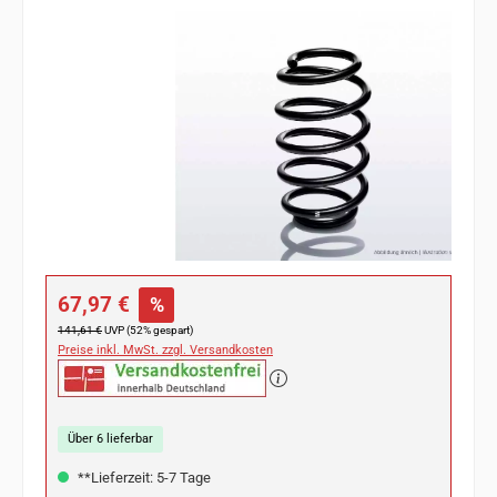
Bildergalerie überspringen
Verkaufspreis:
67,97 €
%
Regulärer Preis:
141,61 €
UVP (52% gespart)
Preise inkl. MwSt. zzgl. Versandkosten
Über 6 lieferbar
**Lieferzeit: 5-7 Tage