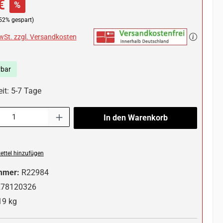
€
%
52% gespart)
MwSt. zzgl. Versandkosten
rbar
it: 5-7 Tage
l: Gib den gewünschten Wert ein oder benutze die Schaltflächen um die 
In den Warenkorb
ttel hinzufügen
mmer:
R22984
278120326
19 kg