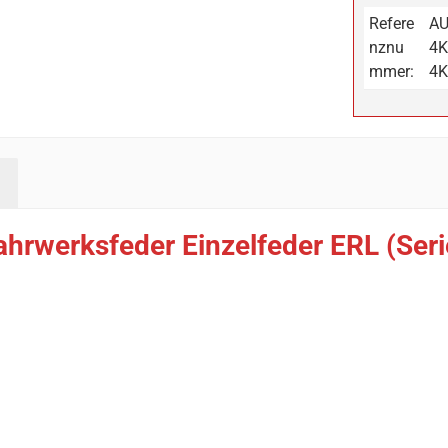
Refere
AU
nznu
4K
mmer:
4K
ahrwerksfeder Einzelfeder ERL (Ser