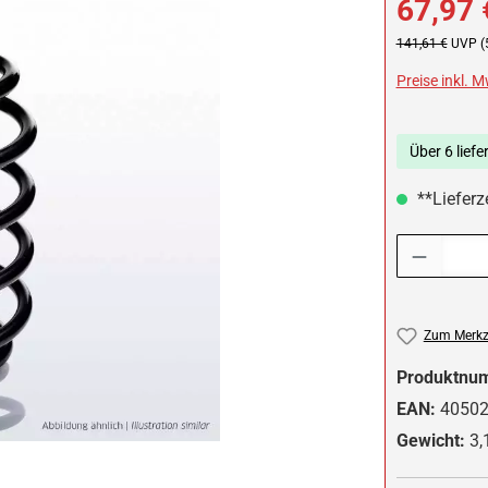
67,97 
Regulärer Preis:
141,61 €
UVP (
Preise inkl. 
Über 6 liefe
**Lieferze
Produkt Anzah
Zum Merkze
Produktnu
EAN:
4050
Gewicht:
3,