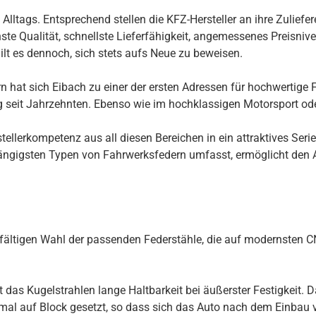
ltags. Entsprechend stellen die KFZ-Hersteller an ihre Zuliefer
te Qualität, schnellste Lieferfähigkeit, angemessenes Preisnivea
ilt es dennoch, sich stets aufs Neue zu beweisen.
 hat sich Eibach zu einer der ersten Adressen für hochwertige F
ng seit Jahrzehnten. Ebenso wie im hochklassigen Motorsport ode
llerkompetenz aus all diesen Bereichen in ein attraktives Seri
ngigsten Typen von Fahrwerksfedern umfasst, ermöglicht den Au
rgfältigen Wahl der passenden Federstähle, die auf modernsten
s Kugelstrahlen lange Haltbarkeit bei äußerster Festigkeit. Daz
inmal auf Block gesetzt, so dass sich das Auto nach dem Einbau