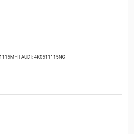
511115MH | AUDI: 4K0511115NG