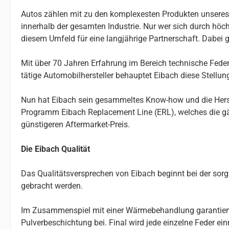
Autos zählen mit zu den komplexesten Produkten unseres Al
innerhalb der gesamten Industrie. Nur wer sich durch höchs
diesem Umfeld für eine langjährige Partnerschaft. Dabei g
Mit über 70 Jahren Erfahrung im Bereich technische Federn
tätige Automobilhersteller behauptet Eibach diese Stellu
Nun hat Eibach sein gesammeltes Know-how und die Herste
Programm Eibach Replacement Line (ERL), welches die gä
günstigeren Aftermarket-Preis.
Die Eibach Qualität
Das Qualitätsversprechen von Eibach beginnt bei der so
gebracht werden.
Im Zusammenspiel mit einer Wärmebehandlung garantiert da
Pulverbeschichtung bei. Final wird jede einzelne Feder e