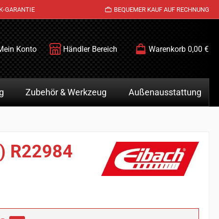
K-GARANTIE
BEQUEMER KAUF AUF RECHNUNG
Mein Konto
Händler Bereich
Warenkorb
0,00 €
g
Zubehör & Werkzeug
Außenausstattung
z) R22984
is: