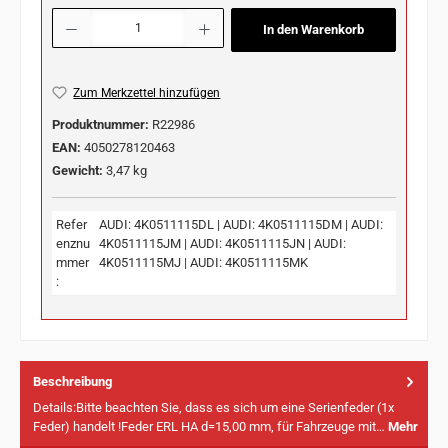
Produkt Anzahl: Gib den gewünschten Wert ein oder benutze die Schaltflächen u
In den Warenkorb
Zum Merkzettel hinzufügen
Produktnummer:
R22986
EAN:
4050278120463
Gewicht:
3,47 kg
Refer
AUDI: 4K0511115DL | AUDI: 4K0511115DM | AUDI:
enznu
4K0511115JM | AUDI: 4K0511115JN | AUDI:
mmer
4K0511115MJ | AUDI: 4K0511115MK
:
Beschreibung
Details:Bitte beachten Sie, dass es sich um eine Serienfeder (1x
Feder) handelt !Feder ERL HA d=15,00 mm, für Fahrzeuge mit…
Mehr