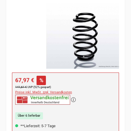
Bildergalerie überspringen
Verkaufspreis:
67,97 €
%
Regulärer Preis:
141,61 €
UVP (52% gespart)
Preise inkl. MwSt. zzgl. Versandkosten
Über 6 lieferbar
**Lieferzeit: 5-7 Tage