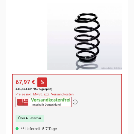
Bildergalerie überspringen
Verkaufspreis:
67,97 €
%
Regulärer Preis:
141,61 €
UVP (52% gespart)
Preise inkl. MwSt. zzgl. Versandkosten
Über 6 lieferbar
**Lieferzeit: 5-7 Tage