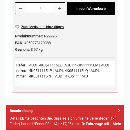
Produkt Anzahl: Gib den gewünschten Wert ein oder benutze die Schaltflächen u
In den Warenkorb
Zum Merkzettel hinzufügen
Produktnummer:
R22995
EAN:
4050278120388
Gewicht:
3,97 kg
Refer
AUDI: 4K0511115EL | AUDI: 4K0511115EM | AUDI:
enznu
4K0511115LP | AUDI: 4K0511115LQ | AUDI:
mmer
4K0511115PH | AUDI: 4K0511115PJ
:
Beschreibung
Details:Bitte beachten Sie, dass es sich um eine Serienfeder (1x
Feder) handelt !Feder ERL HA d=17,25 mm, für Fahrzeuge mit…
Mehr