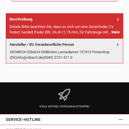
Beschreibung
Details:Bitte beachten Sie, dass es sich um eine Serienfeder (1x
Feder) handelt !Feder ERL VA d=11,75 mm, für Fahrzeuge mit…
Mehr
Hersteller / EU Verantwortliche Person
HEINRICH EIBACH GMBHAm Lennedamm 157413 Finnentrop
(DE)info@eibach.de(0049) 2721-511 0
VIELE ARTIKEL VERSANDKOSTENFREI
SERVICE-HOTLINE