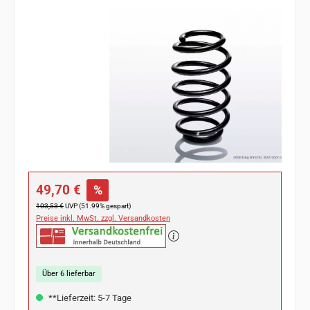
Bildergalerie überspringen
Verkaufspreis:
49,70 €
%
Regulärer Preis:
103,53 €
UVP (51.99% gespart)
Preise inkl. MwSt. zzgl. Versandkosten
Über 6 lieferbar
**Lieferzeit: 5-7 Tage