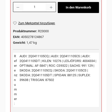
Produkt Anzahl: Gib den gewünschten Wert ein oder benutze die Schaltflächen u
In den Warenkorb
Zum Merkzettel hinzufügen
Produktnummer:
R23000
EAN:
4050278124867
Gewicht:
1,47 kg
R
AUDI: 2Q0411105CQ | AUDI: 2Q0411105CS | AUDI:
ef
2Q0411105DT | KILEN: 10276 | LESJÖFORS: 4004334 |
er
OPTIMAL: AF-5847 | ROC: CS9322 | SACHS: 991 129 |
e
SKODA: 2Q0411105CQ | SKODA: 2Q0411105CS |
nz
SKODA: 2Q0411105DT | SPIDAN: 88125 | SUPLEX:
n
39638 | TRISCAN: 87502
u
m
m
er
: