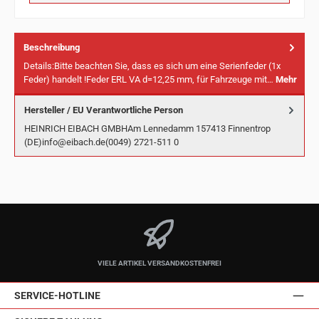
Beschreibung
Details:Bitte beachten Sie, dass es sich um eine Serienfeder (1x
Feder) handelt !Feder ERL VA d=12,25 mm, für Fahrzeuge mit…
Mehr
Hersteller / EU Verantwortliche Person
HEINRICH EIBACH GMBHAm Lennedamm 157413 Finnentrop
(DE)info@eibach.de(0049) 2721-511 0
VIELE ARTIKEL VERSANDKOSTENFREI
SERVICE-HOTLINE