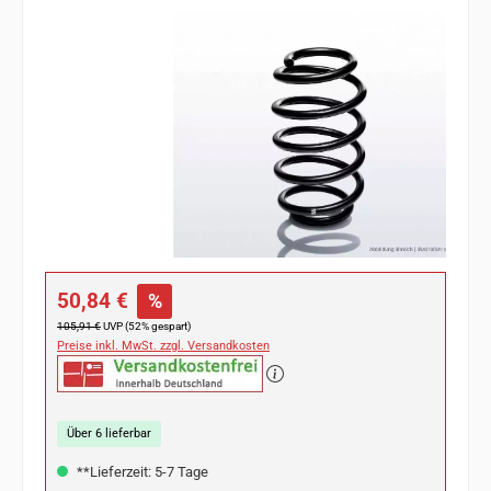
Bildergalerie überspringen
Verkaufspreis:
50,84 €
%
Regulärer Preis:
105,91 €
UVP (52% gespart)
Preise inkl. MwSt. zzgl. Versandkosten
Über 6 lieferbar
**Lieferzeit: 5-7 Tage