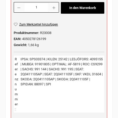
Produkt Anzahl: Gib den gewünschten Wert ein oder benutze die Schaltflächen u
In den Warenkorb
Zum Merkzettel hinzufügen
Produktnummer:
R23008
EAN:
4050278126199
Gewicht:
1,66 kg
R
IPSA: SPS03374 | KILEN: 25142 | LESJÖFORS: 4095155
ef
| MUBEA: 91901805 | OPTIMAL: AF-5819 | ROC: CS9299
er
| SACHS: 991 144 | SACHS: 991 195 | SEAT:
e
2Q0411105AP | SEAT: 2Q0411105F | SKF: VKDL 31604 |
nz
SKODA: 2Q0411105AP | SKODA: 2Q0411105F |
n
SPIDAN: 88097 | SPI
u
m
m
er
: