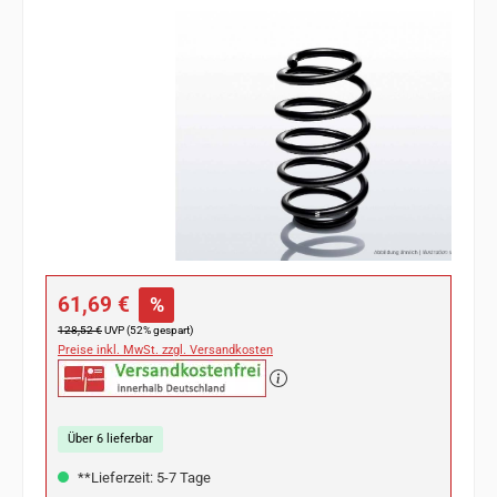
Bildergalerie überspringen
Verkaufspreis:
61,69 €
%
Regulärer Preis:
128,52 €
UVP (52% gespart)
Preise inkl. MwSt. zzgl. Versandkosten
Über 6 lieferbar
**Lieferzeit: 5-7 Tage