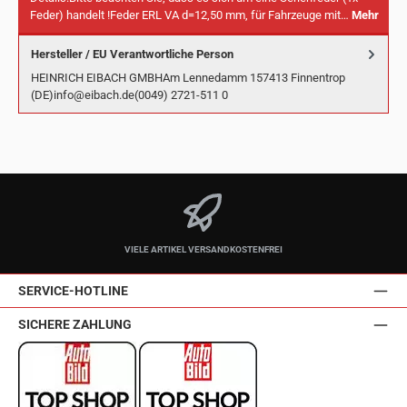
Feder) handelt !Feder ERL VA d=12,50 mm, für Fahrzeuge mit…
Mehr
Hersteller / EU Verantwortliche Person
HEINRICH EIBACH GMBHAm Lennedamm 157413 Finnentrop
(DE)info@eibach.de(0049) 2721-511 0
VIELE ARTIKEL VERSANDKOSTENFREI
SERVICE-HOTLINE
SICHERE ZAHLUNG