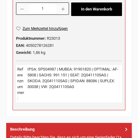
Produkt Anzahl: Gib den gewünschten Wert ein oder benutze die Schaltflächen u
In den Warenkorb
Zum Merkzettel hinzufügen
Produktnummer:
R23013
EAN:
4050278126281
Gewicht:
1,86 kg
Ref
IPSA: SPS04987 | MUBEA: 91901820 | OPTIMAL: AF-
ere
5808 | SACHS: 991 151 | SEAT: 2Q0411105AG |
nzn
SKODA: 2Q0411105AG | SPIDAN: 88086 | SUPLEX:
um
30038 | VW: 2Q0411105AG
mer
:
Beschreibung
Details:Bitte beachten Sie, dass es sich um eine Serienfeder (1x