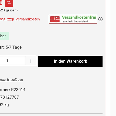
€
%
52% gespart)
MwSt. zzgl. Versandkosten
rbar
it: 5-7 Tage
l: Gib den gewünschten Wert ein oder benutze die Schaltflächen um die 
In den Warenkorb
ttel hinzufügen
mmer:
R23014
278127707
92 kg