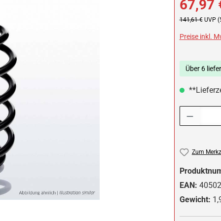
67,97 
Regulärer Preis:
141,61 €
UVP (
Preise inkl. 
Über 6 liefe
**Lieferze
Produkt Anzah
Zum Merkze
Produktnu
EAN:
4050
Gewicht:
1,