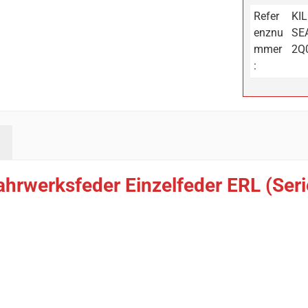
Refer
KIL
enznu
SE
mmer
2Q
:
ahrwerksfeder Einzelfeder ERL (Ser