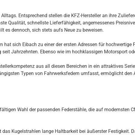
ltags. Entsprechend stellen die KFZ-Hersteller an ihre Zuliefer
te Qualität, schnellste Lieferfähigkeit, angemessenes Preisnivea
ilt es dennoch, sich stets aufs Neue zu beweisen.
 hat sich Eibach zu einer der ersten Adressen für hochwertige F
ng seit Jahrzehnten. Ebenso wie im hochklassigen Motorsport ode
llerkompetenz aus all diesen Bereichen in ein attraktives Seri
ngigsten Typen von Fahrwerksfedern umfasst, ermöglicht den Au
rgfältigen Wahl der passenden Federstähle, die auf modernsten
s Kugelstrahlen lange Haltbarkeit bei äußerster Festigkeit. Daz