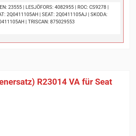
EN: 23555 | LESJÖFORS: 4082955 | ROC: CS9278 |
AT: 2Q0411105AH | SEAT: 2Q0411105AJ | SKODA:
0411105AH | TRISCAN: 875029553
ienersatz) R23014 VA für Seat