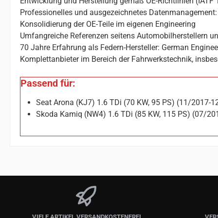
Entwicklung und Herstellung gemäß OE-Richtlinien (IATF 
Professionelles und ausgezeichnetes Datenmanagement: 
Konsolidierung der OE-Teile im eigenen Engineering
Umfangreiche Referenzen seitens Automobilherstellern un
70 Jahre Erfahrung als Federn-Hersteller: German Enginee
Komplettanbieter im Bereich der Fahrwerkstechnik, insbes
Passend für:
Seat Arona (KJ7) 1.6 TDi (70 KW, 95 PS) (11/2017-1
Skoda Kamiq (NW4) 1.6 TDi (85 KW, 115 PS) (07/20
VIELE ARTIKEL VERSANDKOSTENFREI
VER