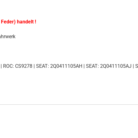
 Feder) handelt !
ahrwerk
 | ROC: CS9278 | SEAT: 2Q0411105AH | SEAT: 2Q0411105AJ |