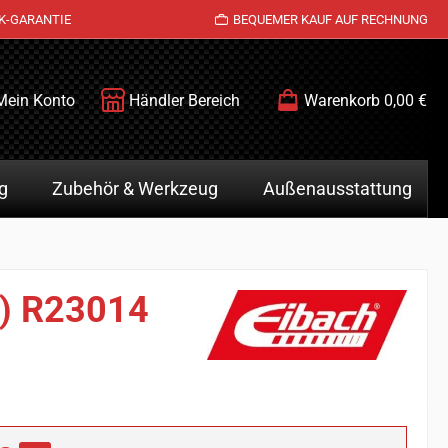
K-GARANTIE
BEQUEMER KAUF AUF RECHNUNG
Mein Konto
Händler Bereich
Warenkorb
0,00 €
g
Zubehör & Werkzeug
Außenausstattung
z) R23014
is: