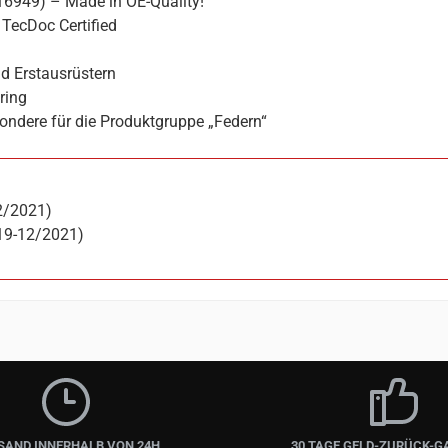
16949) – Made in OE-Quality!
TecDoc Certified
d Erstausrüstern
ring
ondere für die Produktgruppe „Federn“
2/2021)
19-12/2021)
SAND INNERHALB VON 24H
30 TAGE GELD-ZURÜCK-G