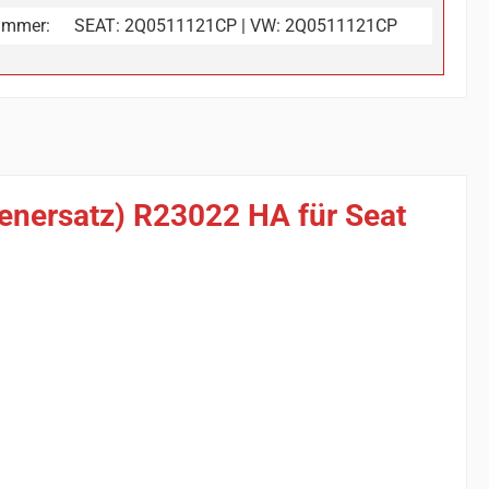
ummer:
SEAT: 2Q0511121CP | VW: 2Q0511121CP
ienersatz) R23022 HA für Seat