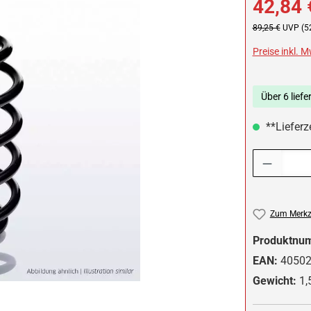
42,84 
Regulärer Preis:
89,25 €
UVP (5
Preise inkl. 
Über 6 liefe
**Lieferze
Produkt Anzah
Zum Merkze
Produktnu
EAN:
4050
Gewicht:
1,