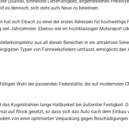
te Qualität, schnellste Lieferfähigkeit, angemessenes Preisnivea
ilt es dennoch, sich stets aufs Neue zu beweisen.
 hat sich Eibach zu einer der ersten Adressen für hochwertige F
ng seit Jahrzehnten. Ebenso wie im hochklassigen Motorsport ode
llerkompetenz aus all diesen Bereichen in ein attraktives Seri
ngigsten Typen von Fahrwerksfedern umfasst, ermöglicht den Au
rgfältigen Wahl der passenden Federstähle, die auf modernsten
s Kugelstrahlen lange Haltbarkeit bei äußerster Festigkeit. Daz
inmal auf Block gesetzt, so dass sich das Auto nach dem Einbau
udem von einer optimierten Verpackung gegen Beschädigungen 