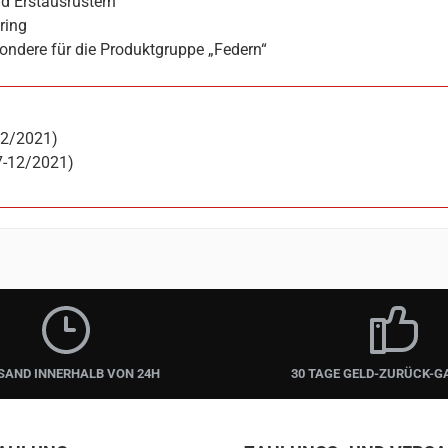
d Erstausrüstern
ring
ondere für die Produktgruppe „Federn“
12/2021)
7-12/2021)
SAND INNERHALB VON 24H
30 TAGE GELD-ZURÜCK-G