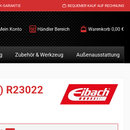
K-GARANTIE
BEQUEMER KAUF AUF RECHNUNG
Mein Konto
Händler Bereich
Warenkorb
0,00 €
g
Zubehör & Werkzeug
Außenausstattung
z) R23022
is: