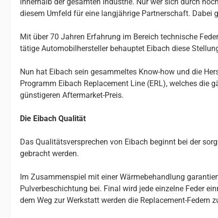
innerhalb der gesamten Industrie. Nur wer sich durch höchs
diesem Umfeld für eine langjährige Partnerschaft. Dabei g
Mit über 70 Jahren Erfahrung im Bereich technische Federn
tätige Automobilhersteller behauptet Eibach diese Stellu
Nun hat Eibach sein gesammeltes Know-how und die Herste
Programm Eibach Replacement Line (ERL), welches die gä
günstigeren Aftermarket-Preis.
Die Eibach Qualität
Das Qualitätsversprechen von Eibach beginnt bei der so
gebracht werden.
Im Zusammenspiel mit einer Wärmebehandlung garantiert da
Pulverbeschichtung bei. Final wird jede einzelne Feder e
dem Weg zur Werkstatt werden die Replacement-Federn z