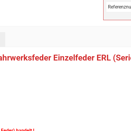
Referenzn
ahrwerksfeder Einzelfeder ERL (Ser
 Feder) handelt !