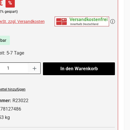
€
%
2% gespart)
MwSt. zzgl. Versandkosten
rbar
it: 5-7 Tage
l: Gib den gewünschten Wert ein oder benutze die Schaltflächen um die 
In den Warenkorb
ttel hinzufügen
mmer:
R23022
278127486
53 kg