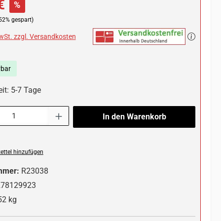
€
%
52% gespart)
MwSt. zzgl. Versandkosten
rbar
it: 5-7 Tage
l: Gib den gewünschten Wert ein oder benutze die Schaltflächen um die 
In den Warenkorb
ttel hinzufügen
mmer:
R23038
278129923
52 kg