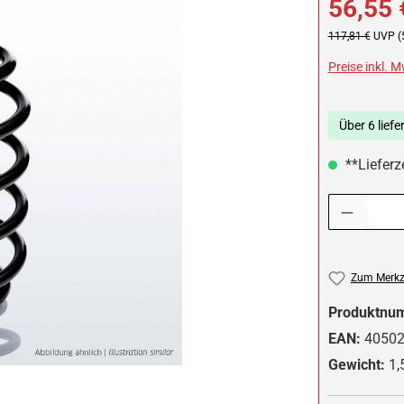
56,55 
Regulärer Preis:
117,81 €
UVP (
Preise inkl. 
Über 6 liefe
**Lieferze
Produkt Anzah
Zum Merkze
Produktnu
EAN:
4050
Gewicht:
1,