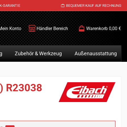
K-GARANTIE
BEQUEMER KAUF AUF RECHNUNG
Mein Konto
Händler Bereich
Warenkorb
0,00 €
g
Zubehör & Werkzeug
Außenausstattung
z) R23038
is: