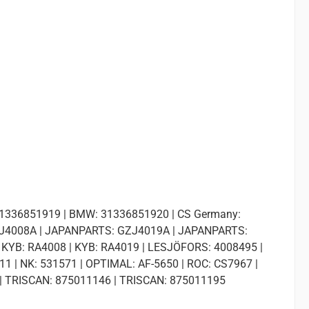
31336851919 | BMW: 31336851920 | CS Germany:
GZJ4008A | JAPANPARTS: GZJ4019A | JAPANPARTS:
 KYB: RA4008 | KYB: RA4019 | LESJÖFORS: 4008495 |
 | NK: 531571 | OPTIMAL: AF-5650 | ROC: CS7967 |
9 | TRISCAN: 875011146 | TRISCAN: 875011195