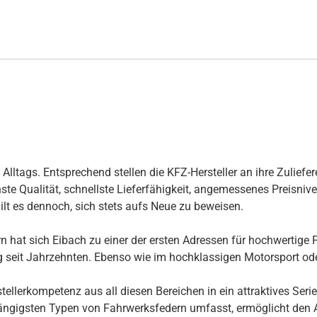
ltags. Entsprechend stellen die KFZ-Hersteller an ihre Zuliefer
te Qualität, schnellste Lieferfähigkeit, angemessenes Preisnivea
ilt es dennoch, sich stets aufs Neue zu beweisen.
 hat sich Eibach zu einer der ersten Adressen für hochwertige F
ng seit Jahrzehnten. Ebenso wie im hochklassigen Motorsport ode
llerkompetenz aus all diesen Bereichen in ein attraktives Seri
ngigsten Typen von Fahrwerksfedern umfasst, ermöglicht den Au