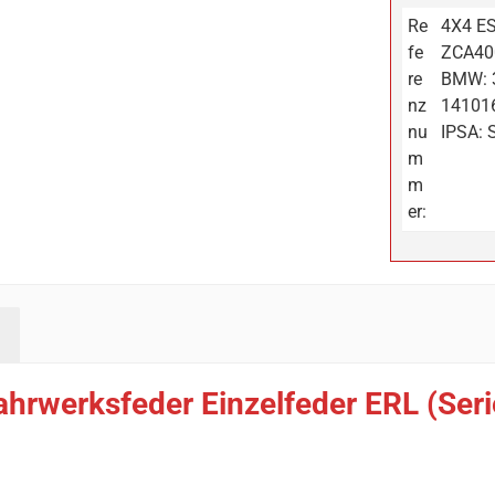
Re
4X4 ES
fe
ZCA400
re
BMW: 3
nz
141016
nu
IPSA:
m
m
er:
ahrwerksfeder Einzelfeder ERL (Se