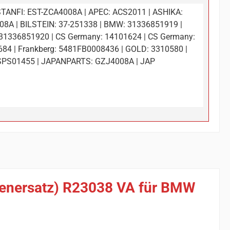
TANFI: EST-ZCA4008A | APEC: ACS2011 | ASHIKA:
8A | BILSTEIN: 37-251338 | BMW: 31336851919 |
1336851920 | CS Germany: 14101624 | CS Germany:
84 | Frankberg: 5481FB0008436 | GOLD: 3310580 |
 SPS01455 | JAPANPARTS: GZJ4008A | JAP
rienersatz) R23038 VA für BMW