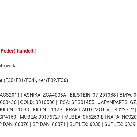
 Feder) handelt !
ahrwerk
er (F30/F31/F34), 4er (F32/F36)
ACS2011 | ASHIKA: ZCA4008A | BILSTEIN: 37-251338 | BMW: 
B0008436 | GOLD: 3310580 | IPSA: SPS01455 | JAPANPARTS: 
ILEN: 11088 | KILEN: 11129 | KRAFT AUTOMOTIVE: 4022712 |
4169 | MUBEA: 90176727 | MUBEA: 065263-E | NAPA: NCS2011
PIDAN: 86870 | SPIDAN: 86871 | SUPLEX: 6338 | SUPLEX: 633