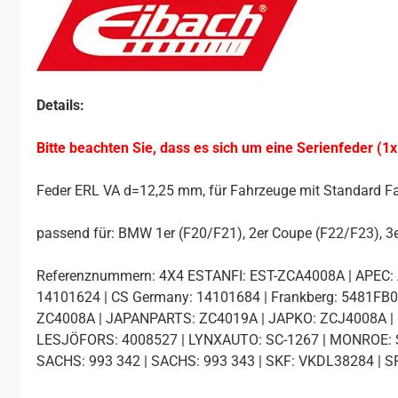
Details:
Bitte beachten Sie, dass es sich um eine Serienfeder (1x
Feder ERL VA d=12,25 mm, für Fahrzeuge mit Standard F
passend für: BMW 1er (F20/F21), 2er Coupe (F22/F23), 3
Referenznummern: 4X4 ESTANFI: EST-ZCA4008A | APEC: 
14101624 | CS Germany: 14101684 | Frankberg: 5481F
ZC4008A | JAPANPARTS: ZC4019A | JAPKO: ZCJ4008A | K
LESJÖFORS: 4008527 | LYNXAUTO: SC-1267 | MONROE: SP
SACHS: 993 342 | SACHS: 993 343 | SKF: VKDL38284 | S