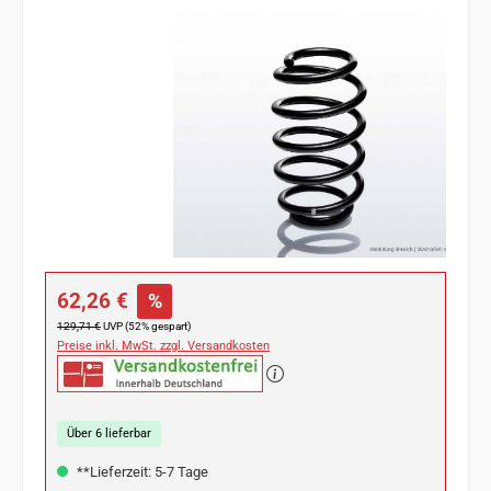
Bildergalerie überspringen
Verkaufspreis:
62,26 €
%
Regulärer Preis:
129,71 €
UVP (52% gespart)
Preise inkl. MwSt. zzgl. Versandkosten
Über 6 lieferbar
**Lieferzeit: 5-7 Tage