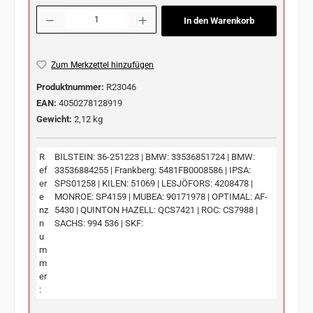
Produkt Anzahl: Gib den gewünschten Wert ein oder benutze die Schaltflächen u
In den Warenkorb
Zum Merkzettel hinzufügen
Produktnummer:
R23046
EAN:
4050278128919
Gewicht:
2,12 kg
R
BILSTEIN: 36-251223 | BMW: 33536851724 | BMW:
ef
33536884255 | Frankberg: 5481FB0008586 | IPSA:
er
SPS01258 | KILEN: 51069 | LESJÖFORS: 4208478 |
e
MONROE: SP4159 | MUBEA: 90171978 | OPTIMAL: AF-
nz
5430 | QUINTON HAZELL: QCS7421 | ROC: CS7988 |
n
SACHS: 994 536 | SKF:
u
m
m
er
: