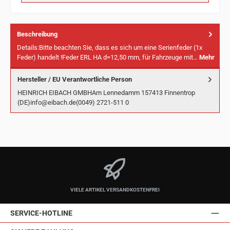
Beschreibung
Details:Bitte beachten Sie, dass es sich um eine Serienfeder (1x
Feder) handelt !Feder ERL HA d=12,50 mm, für Fahrzeuge mit…
Mehr
Hersteller / EU Verantwortliche Person
HEINRICH EIBACH GMBHAm Lennedamm 157413 Finnentrop
(DE)info@eibach.de(0049) 2721-511 0
VIELE ARTIKEL VERSANDKOSTENFREI
SERVICE-HOTLINE