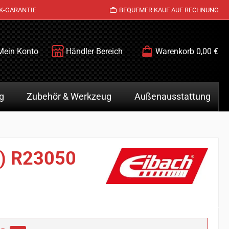
K-GARANTIE
BEQUEMER KAUF AUF RECHNUNG
Mein Konto
Händler Bereich
Warenkorb
0,00 €
g
Zubehör & Werkzeug
Außenausstattung
z) R23050
is: