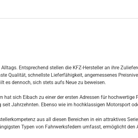
ltags. Entsprechend stellen die KFZ-Hersteller an ihre Zuliefer
te Qualität, schnellste Lieferfähigkeit, angemessenes Preisnivea
ilt es dennoch, sich stets aufs Neue zu beweisen.
 hat sich Eibach zu einer der ersten Adressen für hochwertige F
ng seit Jahrzehnten. Ebenso wie im hochklassigen Motorsport ode
llerkompetenz aus all diesen Bereichen in ein attraktives Seri
ngigsten Typen von Fahrwerksfedern umfasst, ermöglicht den Au