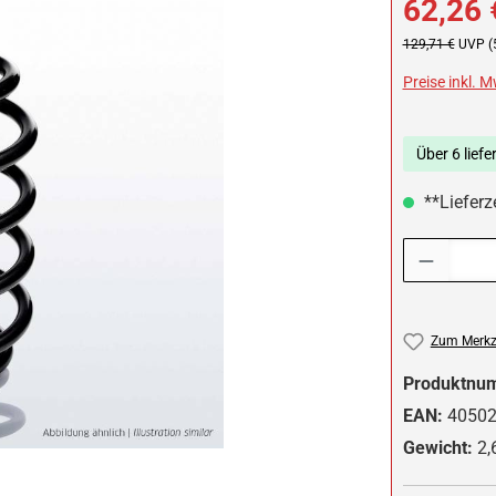
62,26 
Regulärer Preis:
129,71 €
UVP (
Preise inkl. 
Über 6 liefe
**Lieferze
Produkt Anzah
Zum Merkze
Produktnu
EAN:
4050
Gewicht:
2,