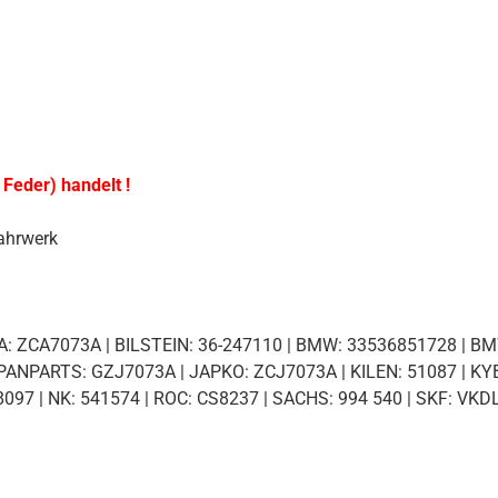
 Feder) handelt !
ahrwerk
: ZCA7073A | BILSTEIN: 36-247110 | BMW: 33536851728 | BMW
PANPARTS: GZJ7073A | JAPKO: ZCJ7073A | KILEN: 51087 | KY
7 | NK: 541574 | ROC: CS8237 | SACHS: 994 540 | SKF: VKDL