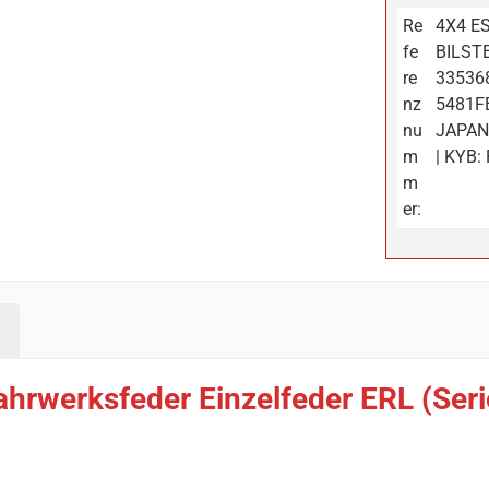
Re
4X4 ES
fe
BILSTE
re
335368
nz
5481FB
nu
JAPAN
m
| KYB:
m
er:
ahrwerksfeder Einzelfeder ERL (Se