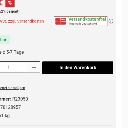
€
%
52% gespart)
MwSt. zzgl. Versandkosten
rbar
it: 5-7 Tage
l: Gib den gewünschten Wert ein oder benutze die Schaltflächen um die 
In den Warenkorb
ttel hinzufügen
mmer:
R23050
278128957
61 kg