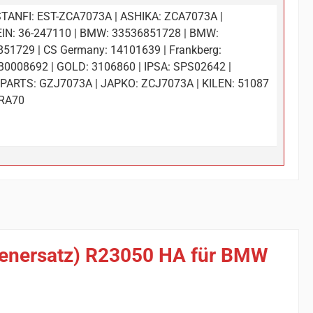
TANFI: EST-ZCA7073A | ASHIKA: ZCA7073A |
IN: 36-247110 | BMW: 33536851728 | BMW:
51729 | CS Germany: 14101639 | Frankberg:
0008692 | GOLD: 3106860 | IPSA: SPS02642 |
PARTS: GZJ7073A | JAPKO: ZCJ7073A | KILEN: 51087
 RA70
rienersatz) R23050 HA für BMW