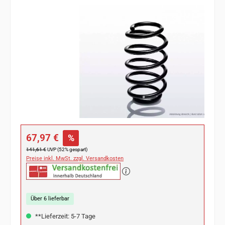
Bildergalerie überspringen
Verkaufspreis:
67,97 €
%
Regulärer Preis:
141,61 €
UVP (52% gespart)
Preise inkl. MwSt. zzgl. Versandkosten
Über 6 lieferbar
**Lieferzeit: 5-7 Tage