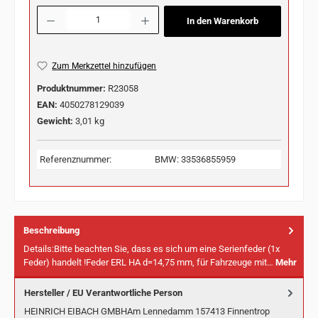
Produkt Anzahl: Gib den gewünschten Wert ein oder benutze die Schaltflächen u
In den Warenkorb
Zum Merkzettel hinzufügen
Produktnummer:
R23058
EAN:
4050278129039
Gewicht:
3,01 kg
Referenznummer:
BMW: 33536855959
Beschreibung
Details:Bitte beachten Sie, dass es sich um eine Serienfeder (1x
Feder) handelt !Feder ERL HA d=14,75 mm, für Fahrzeuge mit…
Mehr
Hersteller / EU Verantwortliche Person
HEINRICH EIBACH GMBHAm Lennedamm 157413 Finnentrop